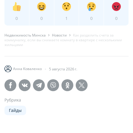
0
0
1
0
0
Недвижимость Минска
Новости
Как разделить счета за
коммуналку, если вы снимаете комнату в квартире с несколькими
жильцами
Анна Коваленко
5 августа 2026 г.
Рубрика
Гайды