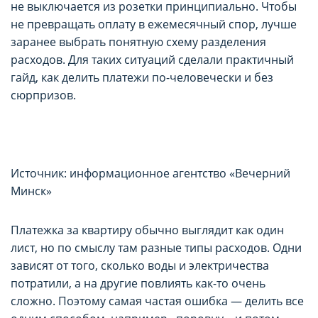
функциональные (обязательные) cookie»,
функциональные (обязательные) cookie»,
не выключается из розетки принципиально. Чтобы
не превращать оплату в ежемесячный спор, лучше
без которых невозможно корректное
без которых невозможно корректное
заранее выбрать понятную схему разделения
функционирование сайта domovita.by
функционирование сайта domovita.by
расходов. Для таких ситуаций сделали практичный
(далее – Сайт).
(далее – Сайт).
гайд, как делить платежи по-человечески и без
сюрпризов.
Сайт запоминает Ваш выбор настроек на 1
Сайт запоминает Ваш выбор настроек на 1
год. По окончании этого периода Сайт
год. По окончании этого периода Сайт
снова запросит Ваше согласие. Вы вправе
снова запросит Ваше согласие. Вы вправе
Источник: информационное агентство «Вечерний
изменить свой выбор настроек файлов
изменить свой выбор настроек файлов
Минск»
cookie (в т.ч. отозвать согласие) в любое
cookie (в т.ч. отозвать согласие) в любое
Сохранить мой выбор
Сохранить мой выбор
время в интерфейсе Сайта путем перехода
время в интерфейсе Сайта путем перехода
Платежка за квартиру обычно выглядит как один
по ссылке в нижней части страницы Сайта
по ссылке в нижней части страницы Сайта
лист, но по смыслу там разные типы расходов. Одни
зависят от того, сколько воды и электричества
«Выбор настроек cookie».
«Выбор настроек cookie».
потратили, а на другие повлиять как-то очень
сложно. Поэтому самая частая ошибка — делить все
Перед тем как совершить выбор настроек
Перед тем как совершить выбор настроек