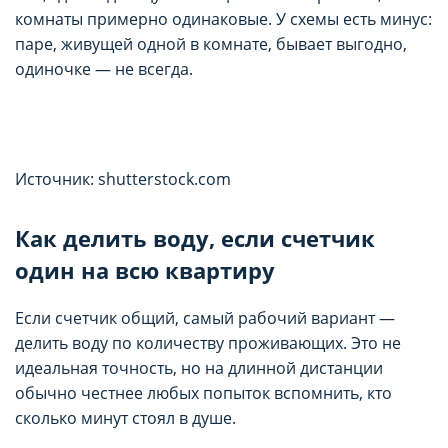
целей маркетинга и улучшения качества
целей маркетинга и улучшения качества
комнаты примерно одинаковые. У схемы есть минус:
рекламы (предоставление более актуального и
рекламы (предоставление более актуального и
паре, живущей одной в комнате, бывает выгодно,
подходящего контента и
подходящего контента и
одиночке — не всегда.
персонализированного рекламного материала).
персонализированного рекламного материала).
Запретить хранение данного типа cookie-
Запретить хранение данного типа cookie-
файлов можно непосредственно на Сайте либо в
файлов можно непосредственно на Сайте либо в
настройках браузера.
настройках браузера.
Источник: shutterstock.com
Как делить воду, если счетчик
один на всю квартиру
Если счетчик общий, самый рабочий вариант —
делить воду по количеству проживающих. Это не
идеальная точность, но на длинной дистанции
обычно честнее любых попыток вспомнить, кто
сколько минут стоял в душе.