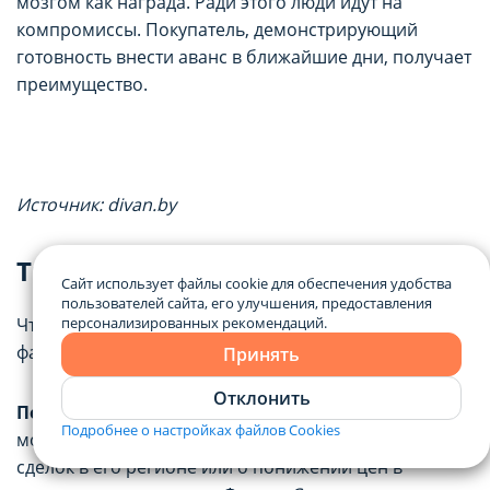
мозгом как награда. Ради этого люди идут на
компромиссы. Покупатель, демонстрирующий
готовность внести аванс в ближайшие дни, получает
преимущество.
Источник: divan.by
Триггеры, которые работают
Сайт использует файлы cookie для обеспечения удобства
пользователей сайта, его улучшения, предоставления
персонализированных рекомендаций.
Чтобы торг был результативным, стоит опираться на
факты и психологию. Вот три проверенных приема.
Принять
Отклонить
Первый — давление статистикой.
Продавцу
Подробнее о настройках файлов Cookies
можно показать данные НКА о снижении числа
сделок в его регионе или о понижении цен в