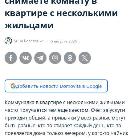
снимаете комнату в
квартире с несколькими
жильцами
Анна Коваленко
5 августа 2026 г.
НАСТРОЙТЕ ПАРАМЕТРЫ
НАСТРОЙТЕ ПАРАМЕТРЫ
ИСПОЛЬЗОВАНИЯ ФАЙЛОВ
ИСПОЛЬЗОВАНИЯ ФАЙЛОВ
Добавить новости Domovita в Google
COOKIE
COOKIE
Коммуналка в квартире с несколькими жильцами
часто получается тем еще квестом. Счет за услуги
Вы можете настроить использование
Вы можете настроить использование
приходит общий, а привычки у всех разные могут
каждого типа файлов cookie, за
каждого типа файлов cookie, за
быть разные: кто-то стирает каждый день, кто-то
исключением типа «технические/
исключением типа «технические/
появляется дома только вечером, у кого-то чайник