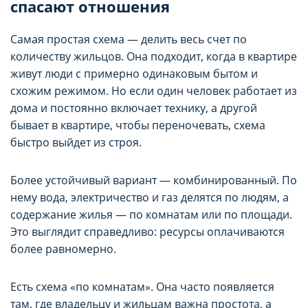
спасают отношения
пользователе, которая может быть
пользователе, которая может быть
использована в маркетинговых целях или для
использована в маркетинговых целях или для
учета посещаемых сайтов в сети Интернет.
учета посещаемых сайтов в сети Интернет.
Самая простая схема — делить весь счет по
количеству жильцов. Она подходит, когда в квартире
Аналитические cookie-файлы
Аналитические cookie-файлы
живут люди с примерно одинаковым бытом и
схожим режимом. Но если один человек работает из
Данные cookie-файлы необходимы в
Данные cookie-файлы необходимы в
дома и постоянно включает технику, а другой
статистических целях, позволяют подсчитывать
статистических целях, позволяют подсчитывать
бывает в квартире, чтобы переночевать, схема
количество и длительность посещений Сайта,
количество и длительность посещений Сайта,
быстро выйдет из строя.
анализировать как посетители используют Сайт,
анализировать как посетители используют Сайт,
что помогает улучшать его
что помогает улучшать его
производительность и сделать более удобным
производительность и сделать более удобным
Более устойчивый вариант — комбинированный. По
для использования. Запретить хранение
для использования. Запретить хранение
нему вода, электричество и газ делятся по людям, а
данного типа cookie-файлов можно
данного типа cookie-файлов можно
содержание жилья — по комнатам или по площади.
непосредственно на Сайте либо в настройках
непосредственно на Сайте либо в настройках
Это выглядит справедливо: ресурсы оплачиваются
браузера.
браузера.
более равномерно.
Рекламные cookie-файлы
Рекламные cookie-файлы
Есть схема «по комнатам». Она часто появляется
там, где владельцу и жильцам важна простота, а
Рекламные cookie-файлы используются для
Рекламные cookie-файлы используются для