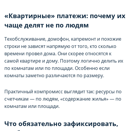
функциональные (обязательные) cookie»,
функциональные (обязательные) cookie»,
без которых невозможно корректное
без которых невозможно корректное
«Квартирные» платежи: почему их
функционирование сайта domovita.by
функционирование сайта domovita.by
чаще делят не по людям
(далее – Сайт).
(далее – Сайт).
Техобслуживание, домофон, капремонт и похожие
Сайт запоминает Ваш выбор настроек на 1
Сайт запоминает Ваш выбор настроек на 1
строки не зависят напрямую от того, кто сколько
времени провел дома. Они скорее относятся к
год. По окончании этого периода Сайт
год. По окончании этого периода Сайт
самой квартире и дому. Поэтому логично делить их
снова запросит Ваше согласие. Вы вправе
снова запросит Ваше согласие. Вы вправе
по комнатам или по площади. Особенно если
изменить свой выбор настроек файлов
изменить свой выбор настроек файлов
комнаты заметно различаются по размеру.
cookie (в т.ч. отозвать согласие) в любое
cookie (в т.ч. отозвать согласие) в любое
Сохранить мой выбор
Сохранить мой выбор
время в интерфейсе Сайта путем перехода
время в интерфейсе Сайта путем перехода
Практичный компромисс выглядит так: ресурсы по
счетчикам — по людям, «содержание жилья» — по
по ссылке в нижней части страницы Сайта
по ссылке в нижней части страницы Сайта
комнатам или площади.
«Выбор настроек cookie».
«Выбор настроек cookie».
Что обязательно зафиксировать,
Перед тем как совершить выбор настроек
Перед тем как совершить выбор настроек