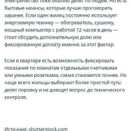
Электричество тоже обычно делят по людям. Но есть
бытовые нюансы, которые лучше проговорить
заранее. Если один жилец постоянно использует
энергоемкую технику — обогреватель, сушилку,
мощный компьютер с работой 12 часов в день —
стоит обсудить дополнительную долю или
фиксированную доплату именно за этот фактор.
Если в квартире есть возможность фиксировать
НАСТРОЙТЕ ПАРАМЕТРЫ
НАСТРОЙТЕ ПАРАМЕТРЫ
показания по комнатам отдельными счетчиками
ИСПОЛЬЗОВАНИЯ ФАЙЛОВ
ИСПОЛЬЗОВАНИЯ ФАЙЛОВ
или умными розетками, схема становится точнее. Но
чаще всего жильцы выбирают более простой путь:
COOKIE
COOKIE
делят поровну и не доводят вопрос до технического
контроля.
Вы можете настроить использование
Вы можете настроить использование
каждого типа файлов cookie, за
каждого типа файлов cookie, за
исключением типа «технические/
исключением типа «технические/
Источник: shutterstock.com