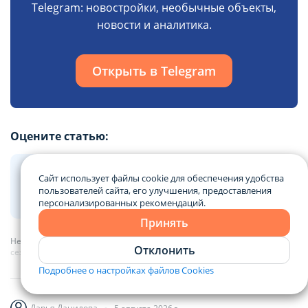
Telegram: новостройки, необычные объекты,
новости и аналитика.
Открыть в Telegram
Оцените статью:
Сайт использует файлы cookie для обеспечения удобства
пользователей сайта, его улучшения, предоставления
2
0
0
0
0
персонализированных рекомендаций.
Принять
Недвижимость Минска
Новости
Дачный покер в конце
Отклонить
сезона: как психология продавца в августе помогает сбить цену
Подробнее о настройках файлов Cookies
Дарья Данилова