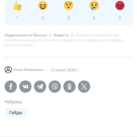
1
0
0
0
0
Недвижимость Минска
Новости
Летняя коммуналка: как
законно уменьшить платежи за воду и свет в квартире во время
дачного сезона
Анна Коваленко
12 июня 2026 г.
Рубрика
Гайды