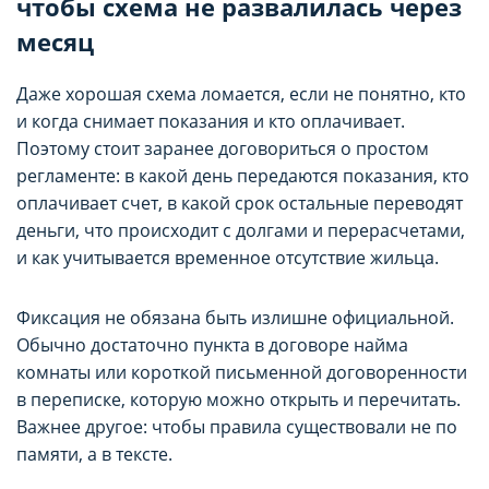
чтобы схема не развалилась через
параметров использования файлов cookie
параметров использования файлов cookie
месяц
Вы можете ознакомиться с
Вы можете ознакомиться с
Политикой обработки файлов cookie ООО
Политикой обработки файлов cookie ООО
Даже хорошая схема ломается, если не понятно, кто
"Аниксмедиа"
"Аниксмедиа"
и когда снимает показания и кто оплачивает.
Поэтому стоит заранее договориться о простом
, а также со списком файлов cookie,
, а также со списком файлов cookie,
регламенте: в какой день передаются показания, кто
содержащим их описание и сроки
содержащим их описание и сроки
оплачивает счет, в какой срок остальные переводят
хранения.
хранения.
деньги, что происходит с долгами и перерасчетами,
и как учитывается временное отсутствие жильца.
Технические/функциональные
Технические/функциональные
(обязательные) cookie-файлы
(обязательные) cookie-файлы
Фиксация не обязана быть излишне официальной.
Обычно достаточно пункта в договоре найма
Данный тип cookie-файлов требуется для
Данный тип cookie-файлов требуется для
комнаты или короткой письменной договоренности
обеспечения функционирования Сайта, в том
обеспечения функционирования Сайта, в том
в переписке, которую можно открыть и перечитать.
числе корректного использования
числе корректного использования
Важнее другое: чтобы правила существовали не по
предлагаемых на нем возможностей и услуг, и
предлагаемых на нем возможностей и услуг, и
не подлежит отключению. Эти сookie-файлы не
не подлежит отключению. Эти сookie-файлы не
памяти, а в тексте.
сохраняют какую-либо информацию о
сохраняют какую-либо информацию о