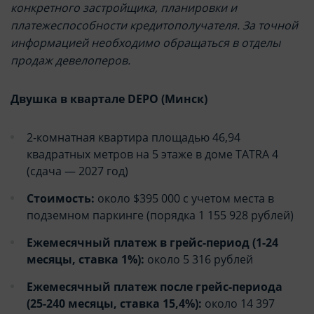
конкретного застройщика, планировки и
параметров использования файлов cookie
параметров использования файлов cookie
платежеспособности кредитополучателя. За точной
Вы можете ознакомиться с
Вы можете ознакомиться с
информацией необходимо обращаться в отделы
Политикой обработки файлов cookie ООО
Политикой обработки файлов cookie ООО
продаж девелоперов.
"Аниксмедиа"
"Аниксмедиа"
, а также со списком файлов cookie,
, а также со списком файлов cookie,
Двушка в квартале DEPO (Минск)
содержащим их описание и сроки
содержащим их описание и сроки
2-комнатная квартира площадью 46,94
хранения.
хранения.
квадратных метров на 5 этаже в доме TATRA 4
(сдача — 2027 год)
Технические/функциональные
Технические/функциональные
(обязательные) cookie-файлы
(обязательные) cookie-файлы
Стоимость:
около $395 000 с учетом места в
подземном паркинге (порядка 1 155 928 рублей)
Данный тип cookie-файлов требуется для
Данный тип cookie-файлов требуется для
Ежемесячный платеж в грейс-период (1-24
обеспечения функционирования Сайта, в том
обеспечения функционирования Сайта, в том
числе корректного использования
числе корректного использования
месяцы, ставка 1%):
около 5 316 рублей
предлагаемых на нем возможностей и услуг, и
предлагаемых на нем возможностей и услуг, и
Ежемесячный платеж после грейс-периода
не подлежит отключению. Эти сookie-файлы не
не подлежит отключению. Эти сookie-файлы не
(25-240 месяцы, ставка 15,4%):
около 14 397
сохраняют какую-либо информацию о
сохраняют какую-либо информацию о