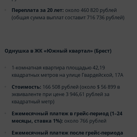
целей маркетинга и улучшения качества
целей маркетинга и улучшения качества
Переплата за 20 лет:
около 460 820 рублей
рекламы (предоставление более актуального и
рекламы (предоставление более актуального и
(общая сумма выплат составит 716 736 рублей)
подходящего контента и
подходящего контента и
персонализированного рекламного материала).
персонализированного рекламного материала).
Запретить хранение данного типа cookie-
Запретить хранение данного типа cookie-
файлов можно непосредственно на Сайте либо в
файлов можно непосредственно на Сайте либо в
настройках браузера.
настройках браузера.
Однушка в ЖК «Южный квартал» (Брест)
1-комнатная квартира площадью 42,19
квадратных метров на улице Гвардейской, 17А
Стоимость:
166 508 рублей (около $ 56 899 в
эквиваленте при цене 3 946,61 рублей за
квадратный метр)
Ежемесячный платеж в грейс-период (1–24
месяцы, ставка 1%):
около 766 рублей
Ежемесячный платеж после грейс-периода