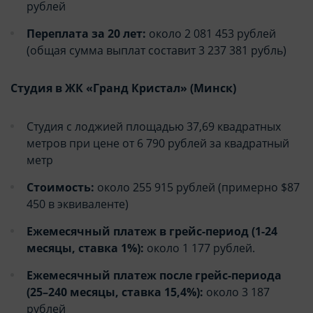
рублей
пользователе, которая может быть
пользователе, которая может быть
использована в маркетинговых целях или для
использована в маркетинговых целях или для
Переплата за 20 лет:
около 2 081 453 рублей
учета посещаемых сайтов в сети Интернет.
учета посещаемых сайтов в сети Интернет.
(общая сумма выплат составит 3 237 381 рубль)
Аналитические cookie-файлы
Аналитические cookie-файлы
Студия в ЖК «Гранд Кристал» (Минск)
Данные cookie-файлы необходимы в
Данные cookie-файлы необходимы в
статистических целях, позволяют подсчитывать
статистических целях, позволяют подсчитывать
Студия с лоджией площадью 37,69 квадратных
количество и длительность посещений Сайта,
количество и длительность посещений Сайта,
метров при цене от 6 790 рублей за квадратный
анализировать как посетители используют Сайт,
анализировать как посетители используют Сайт,
метр
что помогает улучшать его
что помогает улучшать его
производительность и сделать более удобным
производительность и сделать более удобным
Стоимость:
около 255 915 рублей (примерно $87
для использования. Запретить хранение
для использования. Запретить хранение
450 в эквиваленте)
данного типа cookie-файлов можно
данного типа cookie-файлов можно
непосредственно на Сайте либо в настройках
непосредственно на Сайте либо в настройках
Ежемесячный платеж в грейс-период (1-24
браузера.
браузера.
месяцы, ставка 1%):
около 1 177 рублей.
Ежемесячный платеж после грейс-периода
Рекламные cookie-файлы
Рекламные cookie-файлы
(25–240 месяцы, ставка 15,4%):
около 3 187
рублей
Рекламные cookie-файлы используются для
Рекламные cookie-файлы используются для