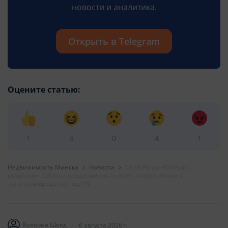
новости и аналитика.
Открыть в Telegram
Оцените статью:
1
3
0
4
1
Недвижимость Минска
Новости
От DEPO до «Южного
квартала»: собрали предложения по всем новостройкам с
льготным кредитом под 1%
Валерия Швед
6 августа 2026 г.