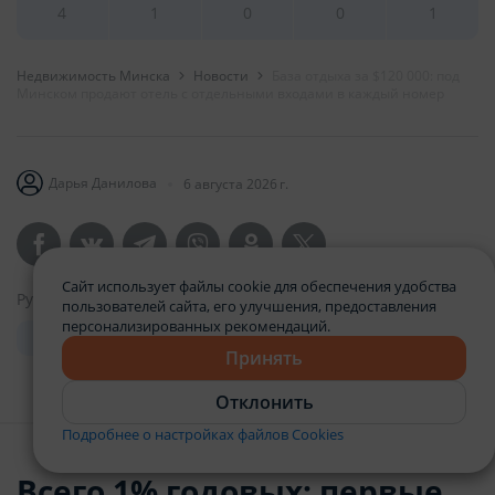
4
1
0
0
1
Недвижимость Минска
Новости
База отдыха за $120 000: под
Минском продают отель с отдельными входами в каждый номер
Дарья Данилова
6 августа 2026 г.
Сайт использует файлы cookie для обеспечения удобства
Рубрика
пользователей сайта, его улучшения, предоставления
персонализированных рекомендаций.
События
Принять
Отклонить
Подробнее о настройках файлов Cookies
Всего 1% годовых: первые