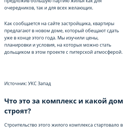
предложив большую партию жилья как для
целей маркетинга и улучшения качества
целей маркетинга и улучшения качества
очередников, так и для всех желающих.
рекламы (предоставление более актуального и
рекламы (предоставление более актуального и
подходящего контента и
подходящего контента и
Как сообщается на сайте застройщика, квартиры
персонализированного рекламного материала).
персонализированного рекламного материала).
предлагают в новом доме, который обещают сдать
Запретить хранение данного типа cookie-
Запретить хранение данного типа cookie-
файлов можно непосредственно на Сайте либо в
файлов можно непосредственно на Сайте либо в
уже в конце этого года. Мы изучили цены,
настройках браузера.
настройках браузера.
планировки и условия, на которых можно стать
дольщиком в этом проекте с питерской атмосферой.
Источник: УКС Запад
Что это за комплекс и какой дом
строят?
Строительство этого жилого комплекса стартовало в