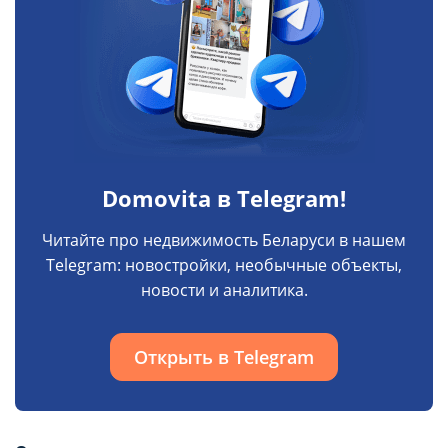
Domovita в Telegram!
НАСТРОЙТЕ ПАРАМЕТРЫ
НАСТРОЙТЕ ПАРАМЕТРЫ
Читайте про недвижимость Беларуси в нашем
ИСПОЛЬЗОВАНИЯ ФАЙЛОВ
ИСПОЛЬЗОВАНИЯ ФАЙЛОВ
Telegram: новостройки, необычные объекты,
новости и аналитика.
COOKIE
COOKIE
Открыть в Telegram
Вы можете настроить использование
Вы можете настроить использование
каждого типа файлов cookie, за
каждого типа файлов cookie, за
исключением типа «технические/
исключением типа «технические/