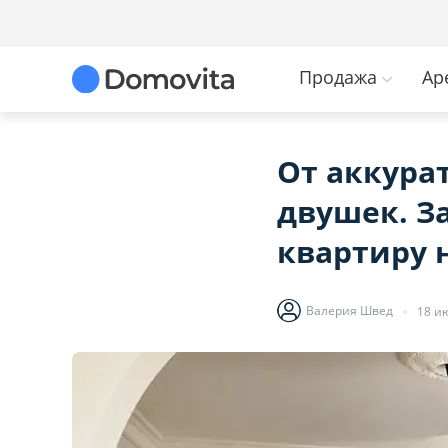
Продажа
Ар
От аккура
двушек. З
квартиру 
Валерия Швед
18 ию