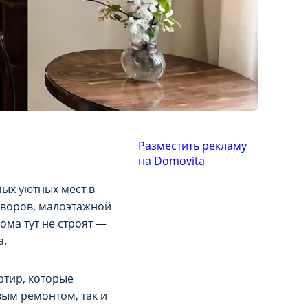
Разместить рекламу
на Domovita
мых уютных мест в
 дворов, малоэтажной
ома тут не строят —
а.
ртир, которые
вым ремонтом, так и