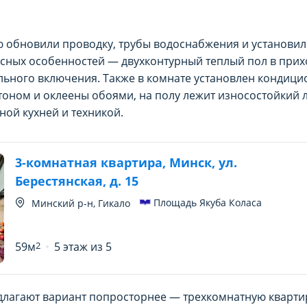
ю обновили проводку, трубы водоснабжения и установи
есных особенностей — двухконтурный теплый пол в прих
ьного включения. Также в комнате установлен кондици
оном и оклеены обоями, на полу лежит износостойкий 
ной кухней и техникой.
РАМЕТРЫ ИСПОЛЬЗОВАНИЯ ФА
РАМЕТРЫ ИСПОЛЬЗОВАНИЯ ФА
3-комнатная квартира, Минск, ул.
Берестянская, д. 15
спользование каждого типа файлов cookie, 
спользование каждого типа файлов cookie, 
нальные (обязательные) cookie», без которы
нальные (обязательные) cookie», без которы
Площадь Якуба Коласа
Минский р-н, Гикало
ование сайта domovita.by (далее – Сайт).
ование сайта domovita.by (далее – Сайт).
59м
2
5 этаж из 5
ыбор настроек на 1 год. По окончании этого
ыбор настроек на 1 год. По окончании этого
е. Вы вправе изменить свой выбор настроек фа
е. Вы вправе изменить свой выбор настроек фа
длагают вариант попросторнее — трехкомнатную кварт