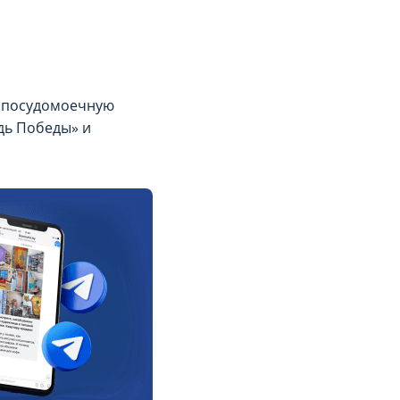
я посудомоечную
дь Победы» и