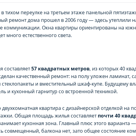
непосредственно на Сайте либо в настройках браузера.
непосредственно на Сайте либо в настройках браузера.
 в тихом переулке на третьем этаже панельной пятиэтаж
ный ремонт дома прошел в 2006 году — здесь утеплили 
ie-файлы
ie-файлы
се коммуникации. Окна квартиры ориентированы на южн
йлы используются для целей маркетинга и улучшения ка
йлы используются для целей маркетинга и улучшения ка
дет много естественного света.
ее актуального и подходящего контента и персонализир
ее актуального и подходящего контента и персонализир
ь хранение данного типа cookie-файлов можно непосредс
ь хранение данного типа cookie-файлов можно непосредс
я составляет
57 квадратных метров
, из которых 40 кв
сделан качественный ремонт: на полу уложен ламинат, 
 стеклопакеты и вместительный шкаф-купе. Будущему вл
ль и кухонный гарнитур со встроенной техникой.
 двухкомнатная квартира с дизайнерской отделкой на п
ажки. Общая площадь жилья составляет
почти 40 квад
занимает кухонная зона. Главный плюс этого варианта 
есь совмещенный, балкона нет, зато общее состояние ко