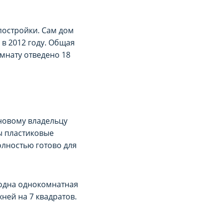
постройки. Сам дом
 в 2012 году. Общая
омнату отведено 18
новому владельцу
ны пластиковые
олностью готово для
 одна однокомнатная
хней на 7 квадратов.