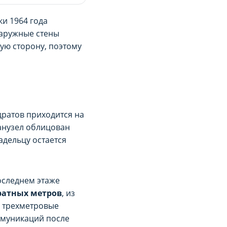
ки 1964 года
наружные стены
ую сторону, поэтому
чества рекламы
чества рекламы
ованного рекламного
ованного рекламного
твенно на Сайте либо в
твенно на Сайте либо в
адратов приходится на
санузел облицован
адельцу остается
оследнем этаже
ратных метров
, из
— трехметровые
ммуникаций после