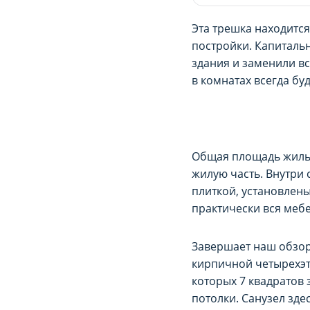
cookie-файлов можно 
cookie-файлов можно 
Эта трешка находится
постройки. Капиталь
Рекламные cook
Рекламные cook
здания и заменили в
Рекламные cookie-фа
Рекламные cookie-фа
в комнатах всегда бу
(предоставление бол
(предоставление бол
материала). Запретит
материала). Запретит
настройках браузера.
настройках браузера.
Общая площадь жиль
жилую часть. Внутри 
плиткой, установлены
практически вся мебе
Завершает наш обзор
кирпичной четырехэт
которых 7 квадратов 
потолки. Санузел зд