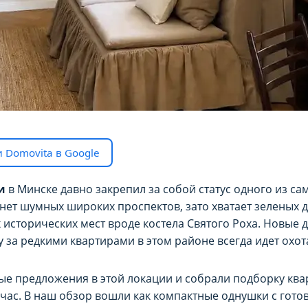
 Domovita в Google
и
в Минске давно закрепил за собой статус одного из са
 нет шумных широких проспектов, зато хватает зеленых
 исторических мест вроде костела Святого Роха. Новые д
у за редкими квартирами в этом районе всегда идет охот
ые предложения в этой локации и собрали подборку ква
час. В наш обзор вошли как компактные однушки с гото