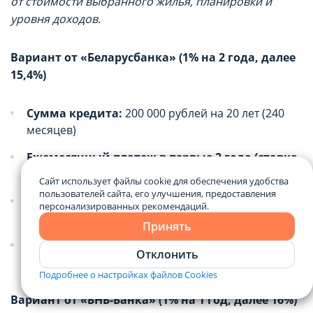
от стоимости выбранного жилья, планировки и
уровня доходов.
Вариант от «Беларусбанка» (1% на 2 года, далее
15,4%)
Сумма кредита:
200 000 рублей на 20 лет (240
месяцев)
Ежемесячный платеж в первые 2 года (ставка
1%):
около 920 рублей в месяц
Сайт использует файлы cookie для обеспечения удобства
пользователей сайта, его улучшения, предоставления
Ежемесячный платеж с 3-го по 20-й год
персонализированных рекомендаций.
(ставка 15,4%):
около 2 491 рубля в месяц
Принять
Переплата за весь срок:
около 360 135 рублей
Отклонить
(общая сумма выплат составит 560 135 рублей)
Подробнее о настройках файлов Cookies
Вариант от «БНБ-Банка» (1% на 1 год, далее 16%)