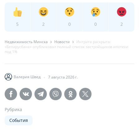
5
2
0
0
2
Недвижимость Минска
Новости
Интрига раскрыта:
«Беларусбанк» опубликовал полный список застройщиков ипотеки
под 1%
Валерия Швед
7 августа 2026 г.
Рубрика
События