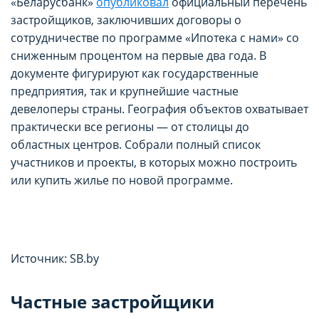
«Беларусбанк»
опубликовал
официальный перечень
пользователе, которая может быть
пользователе, которая может быть
застройщиков, заключивших договоры о
использована в маркетинговых целях или для
использована в маркетинговых целях или для
сотрудничестве по программе «Ипотека с нами» со
учета посещаемых сайтов в сети Интернет.
учета посещаемых сайтов в сети Интернет.
сниженным процентом на первые два года. В
документе фигурируют как государственные
Аналитические cookie-файлы
Аналитические cookie-файлы
предприятия, так и крупнейшие частные
Данные cookie-файлы необходимы в
Данные cookie-файлы необходимы в
девелоперы страны. География объектов охватывает
статистических целях, позволяют подсчитывать
статистических целях, позволяют подсчитывать
практически все регионы — от столицы до
количество и длительность посещений Сайта,
количество и длительность посещений Сайта,
областных центров. Собрали полный список
анализировать как посетители используют Сайт,
анализировать как посетители используют Сайт,
участников и проекты, в которых можно построить
что помогает улучшать его
что помогает улучшать его
или купить жилье по новой программе.
производительность и сделать более удобным
производительность и сделать более удобным
для использования. Запретить хранение
для использования. Запретить хранение
данного типа cookie-файлов можно
данного типа cookie-файлов можно
непосредственно на Сайте либо в настройках
непосредственно на Сайте либо в настройках
браузера.
браузера.
Источник: SB.by
Рекламные cookie-файлы
Рекламные cookie-файлы
Частные застройщики
Рекламные cookie-файлы используются для
Рекламные cookie-файлы используются для