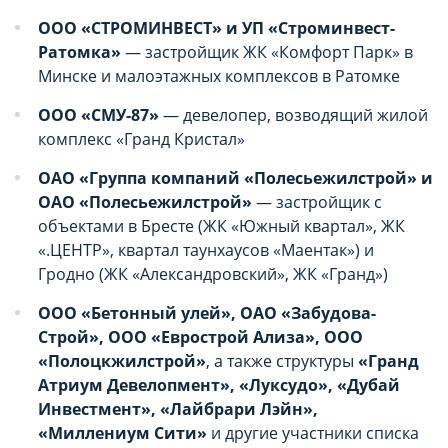
ООО «СТРОМИНВЕСТ» и УП «Строминвест-
Ратомка»
— застройщик ЖК «Комфорт Парк» в
Минске и малоэтажных комплексов в Ратомке
ООО «СМУ-87»
— девелопер, возводящий жилой
комплекс «Гранд Кристал»
ОАО «Группа компаний «Полесьежилстрой» и
ОАО «Полесьежилстрой»
— застройщик с
объектами в Бресте (ЖК «Южный квартал», ЖК
«.ЦЕНТР», квартал таунхаусов «Маентак») и
Гродно (ЖК «Александровский», ЖК «Гранд»)
ООО «Бетонный улей», ОАО «Забудова-
Строй», ООО «Еврострой Ализа», ООО
«Полоцкжилстрой»
, а также структуры
«Гранд
Атриум Девелопмент», «Луксудо», «Дубай
Инвестмент», «Лайбрари Лэйн»,
«Миллениум Сити»
и другие участники списка