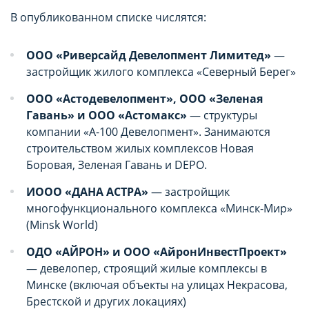
целей маркетинга и улучшения качества
целей маркетинга и улучшения качества
В опубликованном списке числятся:
рекламы (предоставление более актуального и
рекламы (предоставление более актуального и
подходящего контента и
подходящего контента и
ООО «Риверсайд Девелопмент Лимитед»
—
персонализированного рекламного материала).
персонализированного рекламного материала).
застройщик жилого комплекса «Северный Берег»
Запретить хранение данного типа cookie-
Запретить хранение данного типа cookie-
файлов можно непосредственно на Сайте либо в
файлов можно непосредственно на Сайте либо в
ООО «Астодевелопмент», ООО «Зеленая
настройках браузера.
настройках браузера.
Гавань» и ООО «Астомакс»
— структуры
компании «А-100 Девелопмент». Занимаются
строительством жилых комплексов Новая
Боровая, Зеленая Гавань и DEPO.
ИООО «ДАНА АСТРА»
— застройщик
многофункционального комплекса «Минск-Мир»
(Minsk World)
ОДО «АЙРОН» и ООО «АйронИнвестПроект»
— девелопер, строящий жилые комплексы в
Минске (включая объекты на улицах Некрасова,
Брестской и других локациях)