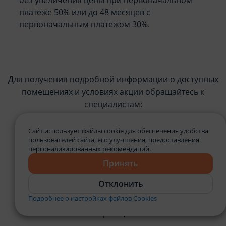
платеже 50% или до 48 месяцев с
первоначальным платежом 30%.
Для получения подробной информации о доступных
помещениях и условиях акции обращайтесь к
специалистам:
Сайт использует файлы cookie для обеспечения удобства
7675
пользователей сайта, его улучшения, предоставления
персонализированных рекомендаций.
+375 17 269-61-99, +375 17 39-39-465
Принять
Отклонить
В других городах Беларуси
вас проконсультируют
Подробнее о настройках файлов Cookies
региональные представители компании-
застройщика.