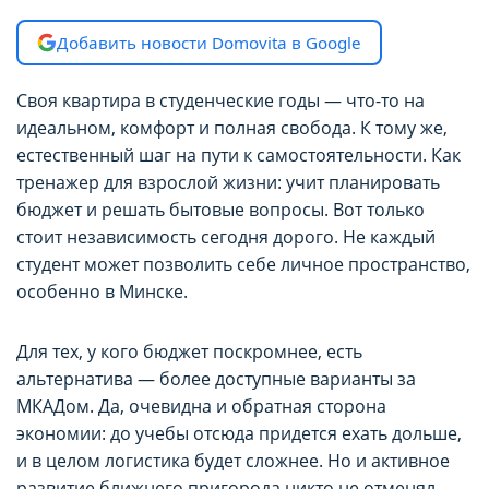
параметров использования файлов cookie
параметров использования файлов cookie
Добавить новости Domovita в Google
Вы можете ознакомиться с
Вы можете ознакомиться с
Политикой обработки файлов cookie ООО
Политикой обработки файлов cookie ООО
Своя квартира в студенческие годы — что-то на
"Аниксмедиа"
"Аниксмедиа"
идеальном, комфорт и полная свобода. К тому же,
, а также со списком файлов cookie,
, а также со списком файлов cookie,
естественный шаг на пути к самостоятельности. Как
тренажер для взрослой жизни: учит планировать
содержащим их описание и сроки
содержащим их описание и сроки
бюджет и решать бытовые вопросы. Вот только
хранения.
хранения.
стоит независимость сегодня дорого. Не каждый
студент может позволить себе личное пространство,
Технические/функциональные
Технические/функциональные
особенно в Минске.
(обязательные) cookie-файлы
(обязательные) cookie-файлы
Для тех, у кого бюджет поскромнее, есть
Данный тип cookie-файлов требуется для
Данный тип cookie-файлов требуется для
альтернатива — более доступные варианты за
обеспечения функционирования Сайта, в том
обеспечения функционирования Сайта, в том
числе корректного использования
числе корректного использования
МКАДом. Да, очевидна и обратная сторона
предлагаемых на нем возможностей и услуг, и
предлагаемых на нем возможностей и услуг, и
экономии: до учебы отсюда придется ехать дольше,
не подлежит отключению. Эти сookie-файлы не
не подлежит отключению. Эти сookie-файлы не
и в целом логистика будет сложнее. Но и активное
сохраняют какую-либо информацию о
сохраняют какую-либо информацию о
развитие ближнего пригорода никто не отменял.