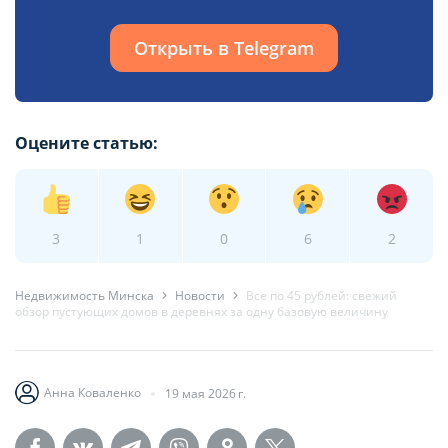
Открыть в Telegram
Оцените статью:
3
1
0
6
2
Недвижимость Минска
Новости
Все по 45 рублей: свежий
обзор пустующих домов в деревнях за одну базовую величину
Анна Коваленко
19 мая 2026 г.