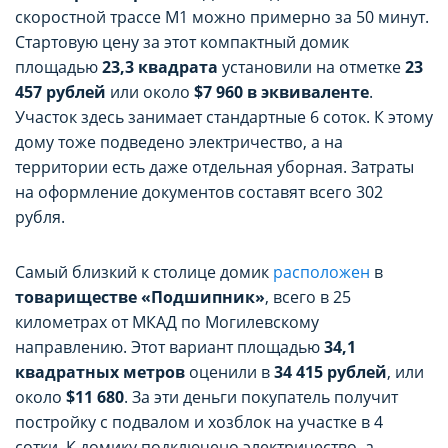
скоростной трассе М1 можно примерно за 50 минут.
Стартовую цену за этот компактный домик
площадью
23,3 квадрата
установили на отметке
23
457 рублей
или около
$7 960 в эквиваленте
.
Участок здесь занимает стандартные 6 соток. К этому
дому тоже подведено электричество, а на
территории есть даже отдельная уборная. Затраты
на оформление документов составят всего 302
рубля.
Самый близкий к столице домик
расположен
в
товариществе «Подшипник»
, всего в 25
километрах от МКАД по Могилевскому
направлению. Этот вариант площадью
34,1
квадратных метров
оценили в
34 415 рублей
, или
около
$11 680
. За эти деньги покупатель получит
постройку с подвалом и хозблок на участке в 4
сотки. К домику подключено электричество, а