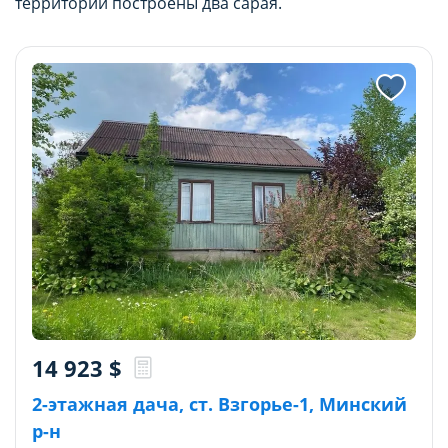
территории построены два сарая.
14 923
$
2-этажная дача, ст. Взгорье-1, Минский
р-н