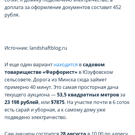
доплата за оформление документов составит 452
рубля.
Источник: landshaftblog.ru
НАСТРОЙТЕ ПАРАМЕТРЫ
НАСТРОЙТЕ ПАРАМЕТРЫ
И еще один вариант
находится
в
садовом
товариществе «Фарфорист»
в Юзуфовском
ИСПОЛЬЗОВАНИЯ ФАЙЛОВ
ИСПОЛЬЗОВАНИЯ ФАЙЛОВ
сельсовете. Дорога из Минска сюда займет
примерно 40 минут. Это самая просторная дача
COOKIE
COOKIE
текущего аукциона —
53,5 квадратных метров
за
23 198 рублей
, или
$7875
. На участке почти в 6 соток
Вы можете настроить использование
Вы можете настроить использование
есть сарай и уборная, а к самому дому уже
подведено электричество.
каждого типа файлов cookie, за
каждого типа файлов cookie, за
исключением типа «технические/
исключением типа «технические/
Сам аукцион состоится
28 августа
в 10.00 по адресу