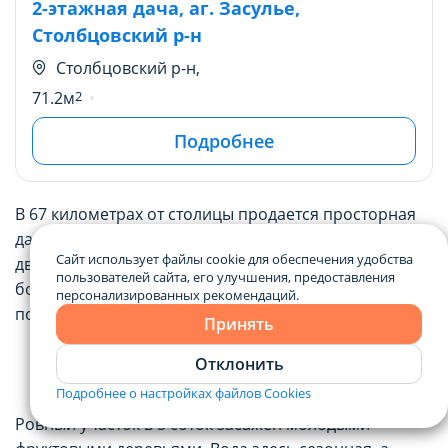
2-этажная дача, аг. Засулье,
Столбцовский р-н
Столбцовский р-н,
71.2м
2
Подробнее
В 67 километрах от столицы продается просторная
дача площадью более 71 квадратного метра. Дом
Сайт использует файлы cookie для обеспечения удобства
двухэтажный, на первом уровне установлен
пользователей сайта, его улучшения, предоставления
большой камин и печь. Внутренняя отделка
персонализированных рекомендаций.
помещений выполнена из дерева.
Принять
Отклонить
Подробнее о настройках файлов Cookies
Ровный участок в 5 соток засажен молодыми