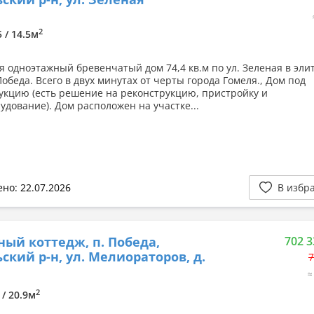
2
5 / 14.5м
я одноэтажный бревенчатый дом 74,4 кв.м по ул. Зеленая в эли
обеда. Всего в двух минутах от черты города Гомеля., Дом под
укцию (есть решение на реконструкцию, пристройку и
удование). Дом расположен на участке...
но: 22.07.2026
В избр
ный коттедж, п. Победа,
702 3
ский р-н, ул. Мелиораторов, д.
7
≈
2
 / 20.9м