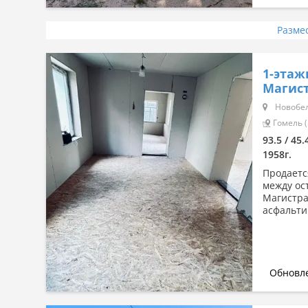
Разме
1-этаж
Магист
Новобел
Гомель (
93.5 / 45.
1958г.
Продаетс
между ост
Магистра
асфальтир
Обновле