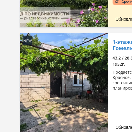
Сроч
Обновле
NEW
1-этаж
Гомельс
43.2 / 28.
1952г.
Продаетс
Красное.
состояни
планировк
Обновле