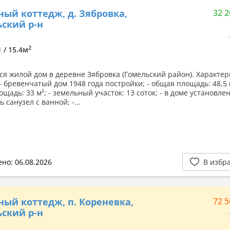
ный коттедж, д. Зябровка,
32 2
ский р-н
2
1 / 15.4м
ся жилой дом в деревне Зябровка (Гомельский район). Характе
- бревенчатый дом 1948 года постройки; - общая площадь: 48,5 м
щадь: 33 м²; - земельный участок: 13 соток; - в доме установле
ь санузел с ванной; -...
но: 06.08.2026
В избр
ный коттедж, п. Кореневка,
72 5
ский р-н