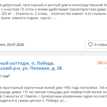
я добротный, просторный и уютный дом в непосредственной б
 с участком 13 соток и всеми удобствами! Характеристики дома: 
203 м². - Этажность: 2 этажа. - Количество комнат: 6 (3 спальни,
 кухня, комната отдыха, сауна). -...
но: 29.07.2026
В избр
ный коттедж, п. Победа,
380 4
ский р-н, ул. Полевая, д. 2Б
≈
2
 / 12м
я просторный кирпичный жилой дом 1992 года постройки, 166 
ощадь дома), 131 м2 (жилая площадь) для комфортной жизни за
 в 5 минутах от Гомеля, с прекрасным ухоженным садом на участ
ходиться в самом центре п. Победа, ул....