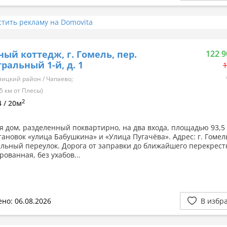
стить рекламу на Domovita
ный коттедж, г. Гомель, пер.
122 9
ральный 1-й, д. 1
1
ицкий район / Чапаево;
5 км от Плесы)
2
4 / 20м
я дом, разделенный поквартирно, на два входа, площадью 93,5 
ановок «улица Бабушкина» и «Улица Пугачёва». Адрес: г. Гомель
льный переулок. Дорога от заправки до ближайшего перекрест
ованная, без ухабов...
но: 06.08.2026
В избр