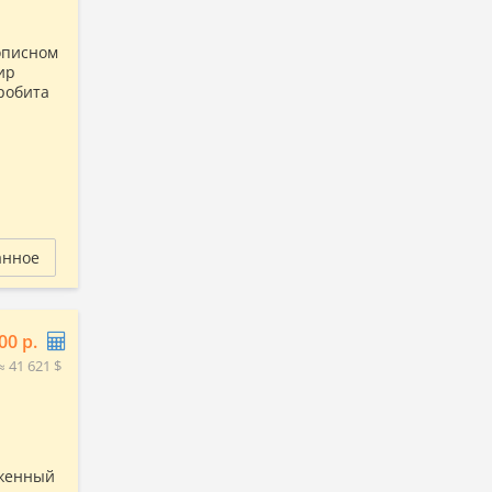
описном
ир
пробита
анное
00 р.
≈ 41 621 $
оженный