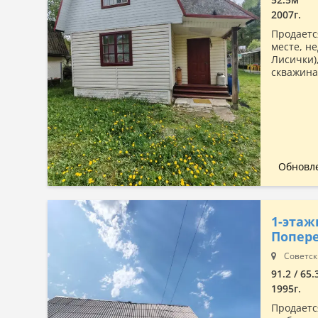
2007г.
Продаетс
месте, не
Лисички)
скважина.
Обновле
1-этаж
Попере
Советск
91.2 / 65.
1995г.
Продаетс