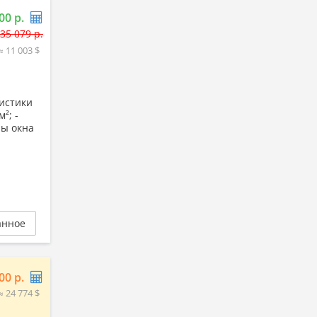
00 р.
35 079 р.
≈ 11 003 $
ристики
²; -
ны окна
анное
00 р.
≈ 24 774 $