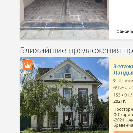
Обновле
Ближайшие предложения про
3-этаж
Ландыш
Централ
Гомель (
153 / 91 
2021г.
Просторн
Ф.Скорины
-2021 го
бревенча