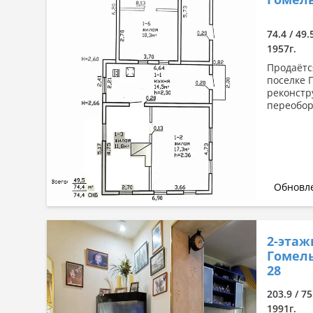
Сначала дорогие
По комнатности: большая →
74.4 / 49.
малая
1957г.
По комнатности: малая →
Продаётс
большая
поселке П
реконстр
По площади: большая → малая
переобор
По площади: малая → большая
Обновле
2-этаж
Гомель
28
203.9 / 75
1991г.