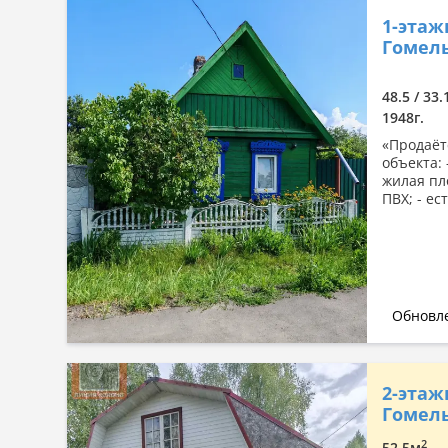
1-этаж
Гомель
48.5 / 33.
1948г.
«Продаёт
объекта: 
жилая пло
ПВХ; - ест
Обновле
2-этаж
Гомель
2
52.5м