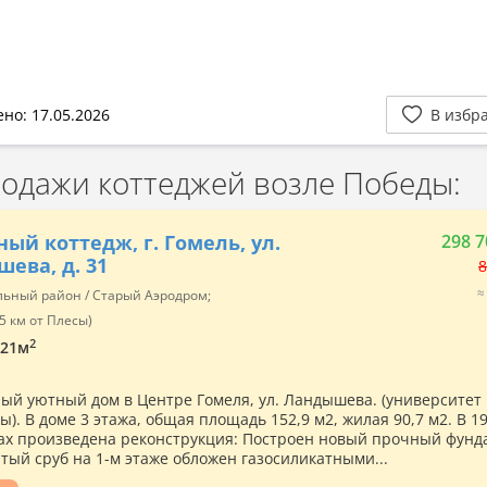
но: 17.05.2026
В избр
дажи коттеджей возле Победы:
ный коттедж, г. Гомель, ул.
298 7
ева, д. 31
8
≈
ьный район / Старый Аэродром;
5 км от Плесы)
2
/ 21м
ый уютный дом в Центре Гомеля, ул. Ландышева. (университет
). В доме 3 этажа, общая площадь 152,9 м2, жилая 90,7 м2. В 1
дах произведена реконструкция: Построен новый прочный фунд
тый сруб на 1-м этаже обложен газосиликатными...