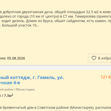
я добротная двухэтажная дача, общей площадью 52.5 м2 в жив
далеко от города (10 км от центра) в СТ им. Тимирязева (ориент
, ходит дизель. Домик из бруса, обшит сайдингом, есть камин, 
 Большой участок 10...
но: 05.08.2026
В избр
ный коттедж, г. Гомель, ул.
121 8
чная 4-я
ий район / Монастырек;
2
3 / 7.3м
я бревенчатый дом в Советском районе (Монастырек), распол