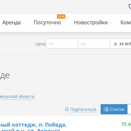
Аренда
Посуточно
Новостройки
Ком
от
до
р. за вс
Цена
еде
мельской области
Telegram
Подписаться
Список
Viber
ный коттедж, п. Победа,
75 4
ский р-н, ул. Зеленая