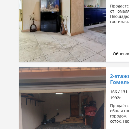
Продаетс
от Гомеля
Площадь: 
гостиная,
Обновле
2-этаж
Гомель
166 / 131
1992г.
Продаётс
общая пл
городом,
соток. На