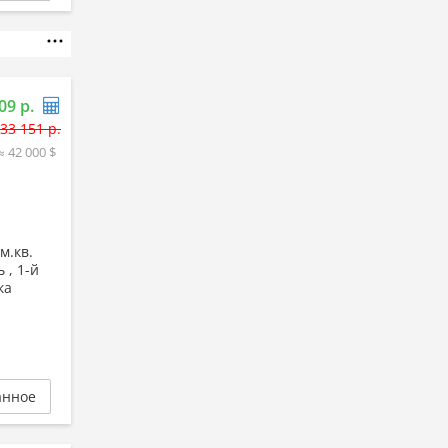
09 р.
33 151 р.
≈ 42 000 $
м.кв.
 , 1-й
ка
анное