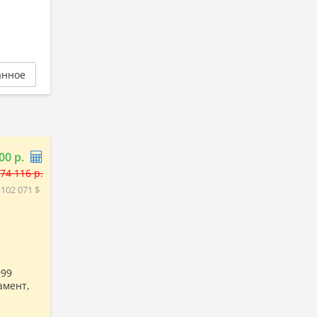
анное
00 р.
74 116 р.
 102 071 $
999
амент,