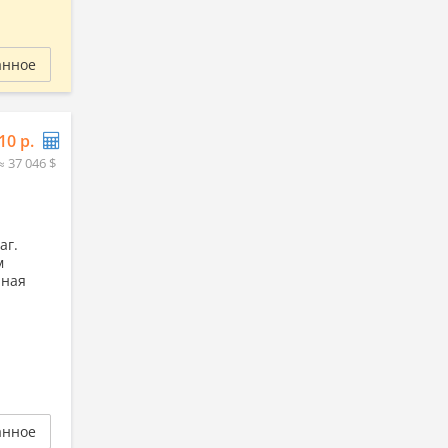
анное
10 р.
≈ 37 046 $
аг.
м
чная
анное