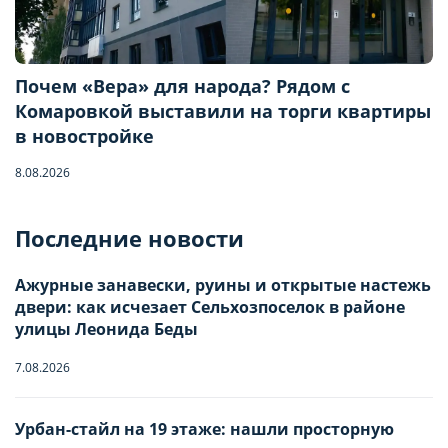
Почем «Вера» для народа? Рядом с
Комаровкой выставили на торги квартиры
в новостройке
8.08.2026
Бронирование квартиры
Последние новости
Отправьте запрос, чтобы забронировать
Ажурные занавески, руины и открытые настежь
двери: как исчезает Сельхозпоселок в районе
Количество гостей
улицы Леонида Беды
7.08.2026
Заезд
Взрослые
-
0
+
НАСТРОЙТЕ ПАРАМЕТРЫ
НАСТРОЙТЕ ПАРАМЕТРЫ
Урбан-стайл на 19 этаже: нашли просторную