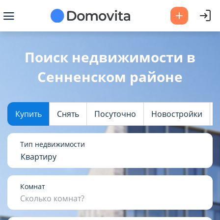
Ваш город -
Сенненский район
?
Поиск недвижимости в
Сенненском районе
Да
Выбрать город
Купить
Снять
Посуточно
Новостройки
Тип недвижимости
Квартиру
Комнат
Сколько комнат?