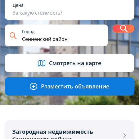
1
2
3
4+
Цена
За какую стоимость?
Н
Город
USD
BYN
EUR
RUB
Смотреть на карте
Разместить объявление
Загородная недвижимость