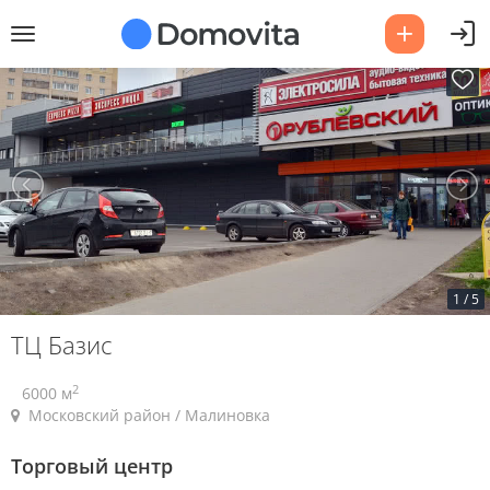
1
/
5
ТЦ Базис
2
6000 м
Московский район / Малиновка
Торговый центр