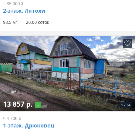
≈ 35 000 $
2-этаж.
Лятохи
2
98.5 м
20.00 соток
13 857 р.
1
/
34
≈ 4 700 $
1-этаж.
Дрюковец