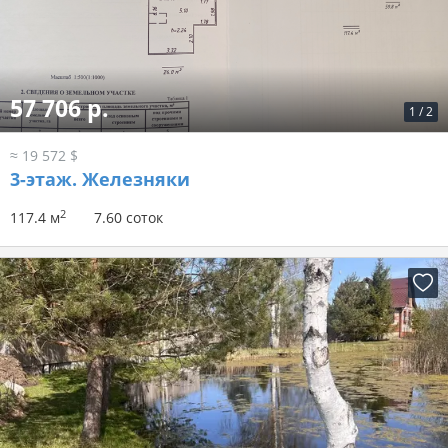
57 706 р.
1
/
2
≈ 19 572 $
3-этаж.
Железняки
2
117.4 м
7.60 соток