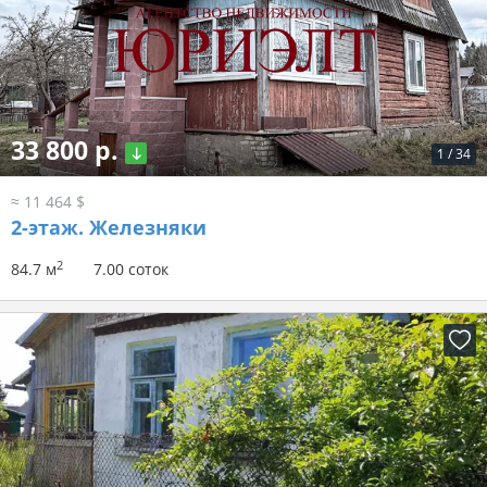
33 800 р.
1
/
34
≈ 11 464 $
2-этаж.
Железняки
2
84.7 м
7.00 соток