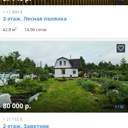
≈ 12 800 $
2-этаж.
Лесная полянка
2
42.8 м
14.90 соток
80 000 р.
1
/
32
≈ 27 133 $
2-этаж.
Заветное