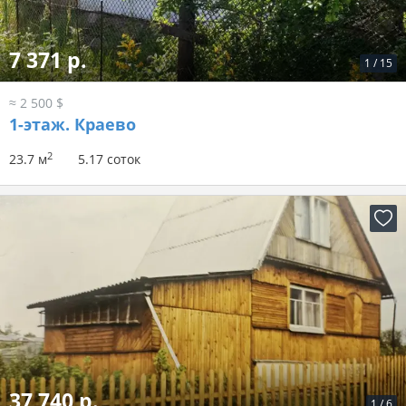
7 371 р.
1
/
15
≈ 2 500 $
1-этаж.
Краево
2
23.7 м
5.17 соток
37 740 р.
1
/
6