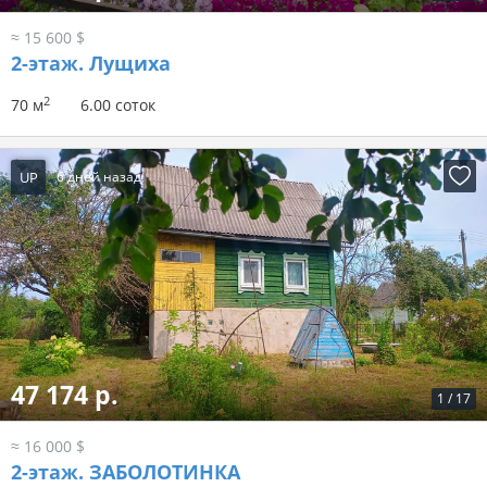
≈ 15 600 $
2-этаж.
Лущиха
2
70 м
6.00 соток
UP
6 дней назад
47 174 р.
1
/
17
≈ 16 000 $
2-этаж.
ЗАБОЛОТИНКА