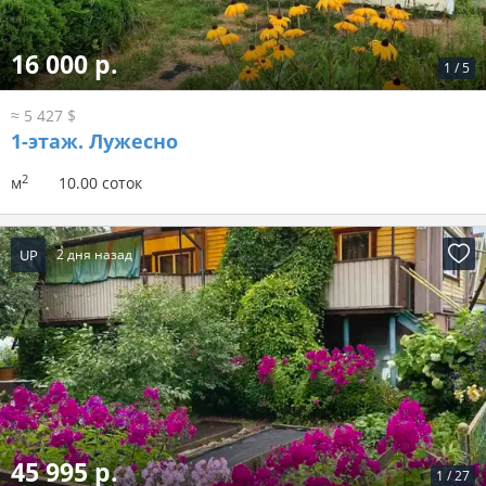
16 000 р.
1
/
5
≈ 5 427 $
1-этаж.
Лужесно
2
м
10.00 соток
UP
2 дня назад
45 995 р.
1
/
27