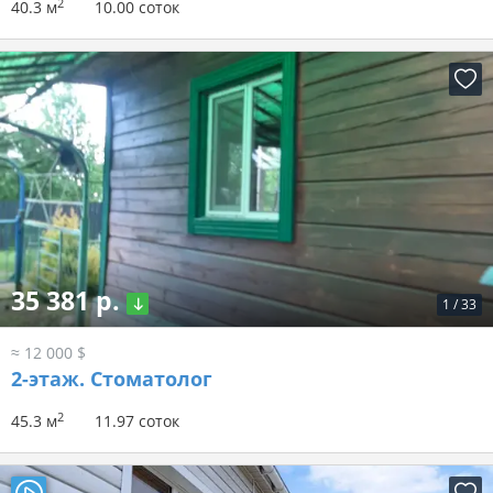
2
40.3 м
10.00 соток
35 381 р.
1
/
33
≈ 12 000 $
2-этаж.
Стоматолог
2
45.3 м
11.97 соток