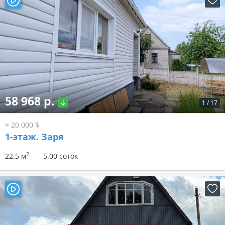
58 968 р.
1
/
17
≈ 20 000 $
1-этаж.
Заря
2
22.5 м
5.00 соток