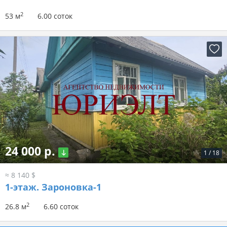
2
53 м
6.00 соток
24 000 р.
1
/
18
≈ 8 140 $
1-этаж.
Зароновка-1
2
26.8 м
6.60 соток