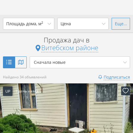
2
Площадь дома, м
Цена
Еще...
Ваш город -
district Витебский
район
?
Продажа дач в
от
до
от
до
Витебском районе
Да
Выбрать город
р. за всё
Сначала новые
Показать 34 объявления
Подписаться
Найдено 34 объявлений
Показать 34 объявления
UP
1 день назад