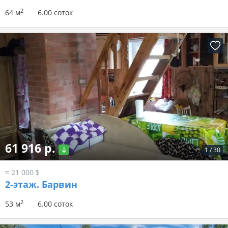
2
64 м
6.00 соток
61 916 р.
1
/
30
≈ 21 000 $
2-этаж.
Барвин
2
53 м
6.00 соток