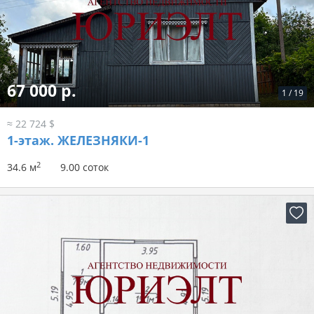
67 000 р.
1
/
19
≈ 22 724 $
1-этаж.
ЖЕЛЕЗНЯКИ-1
2
34.6 м
9.00 соток