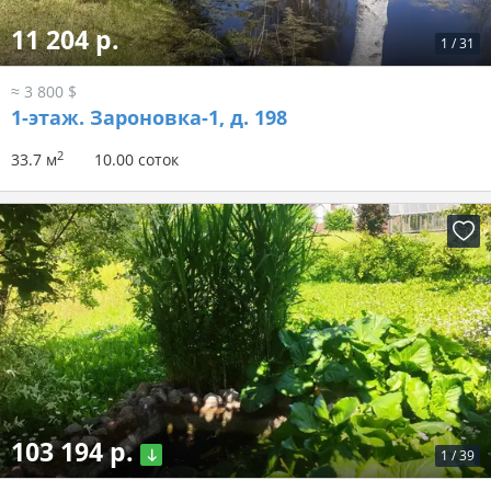
11 204 р.
1
/
31
≈ 3 800 $
1-этаж.
Зароновка-1, д. 198
2
33.7 м
10.00 соток
103 194 р.
1
/
39