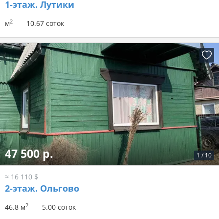
1-этаж.
Лутики
2
м
10.67 соток
47 500 р.
1
/
10
≈ 16 110 $
2-этаж.
Ольгово
2
46.8 м
5.00 соток