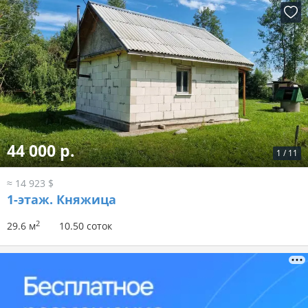
44 000 р.
1
/
11
≈ 14 923 $
1-этаж.
Княжица
2
29.6 м
10.50 соток