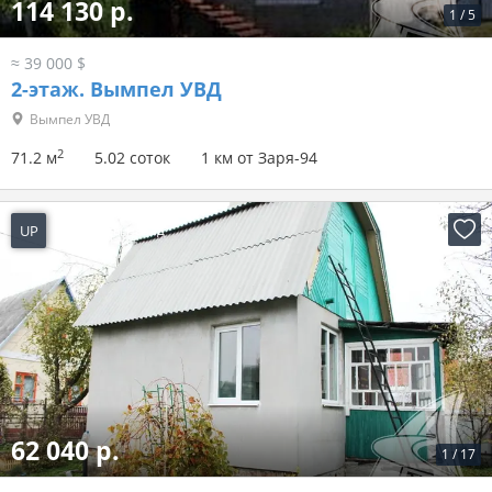
114 130 р.
1
/
5
≈ 39 000 $
2-этаж.
Вымпел УВД
Вымпел УВД
2
71.2 м
5.02 соток
1 км от Заря-94
UP
-3 минуты назад
62 040 р.
1
/
17