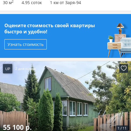
2
30 м
4.95 соток
1 км от Заря-94
Оцените стоимость своей квартиры
быстро и удобно!
Узнать стоимость
UP
2 дня назад
55 100 р.
1
/
11