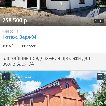
258 500 р.
1
/
38
≈ 88 334 $
1-этаж.
Заря-94
2
110 м
5.00 соток
Ближайшие предложения продажи дач
возле Заря-94:
UP
-2 часа назад