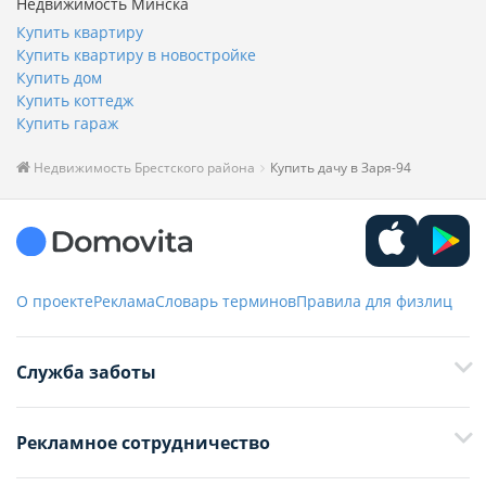
Недвижимость Минска
Купить квартиру
Купить квартиру в новостройке
Купить дом
Купить коттедж
Купить гараж
Недвижимость Брестского района
Купить дачу в Заря-94
О проекте
Реклама
Словарь терминов
Правила для физлиц
Служба заботы
+375 29 376-13-70
Рекламное сотрудничество
+375 33 376-13-70
editor@domovita.by
+375 29 563-15-61 Кристина Филюта