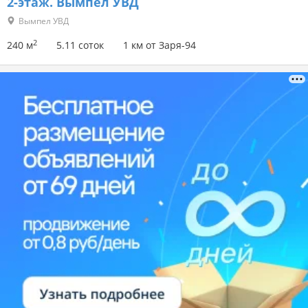
2-этаж.
Вымпел УВД
Вымпел УВД
2
240 м
5.11 соток
1 км от Заря-94