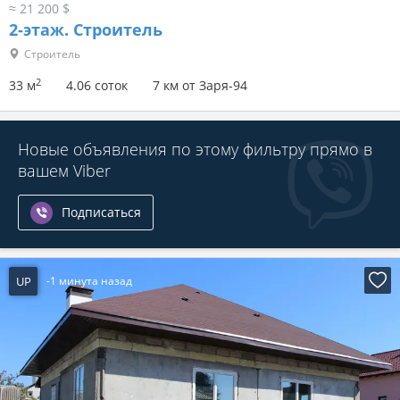
≈ 21 200 $
2-этаж.
Строитель
Строитель
2
33 м
4.06 соток
7 км от Заря-94
Новые объявления по этому фильтру прямо в
вашем Viber
Подписаться
UP
-1 минута назад