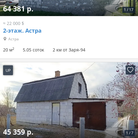
64 381 р.
1
/
17
≈ 22 000 $
2-этаж.
Астра
Астра
2
20 м
5.05 соток
2 км от Заря-94
UP
-2 часа назад
45 359 р.
1
/
7