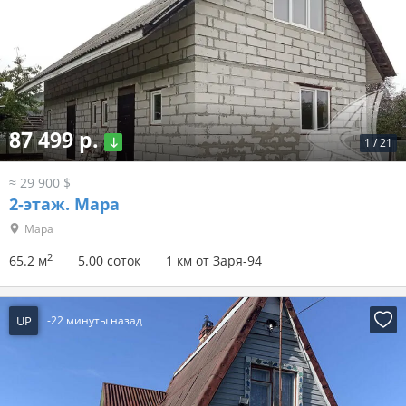
87 499 р.
1
/
21
≈ 29 900 $
2-этаж.
Мара
Мара
2
65.2 м
5.00 соток
1 км от Заря-94
UP
-22 минуты назад