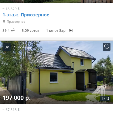
≈ 18 829 $
1-этаж.
Приозерное
Приозерное
2
39.4 м
5.09 соток
1 км от Заря-94
UP
2 дня назад
197 000 р.
1
/
42
≈ 67 318 $