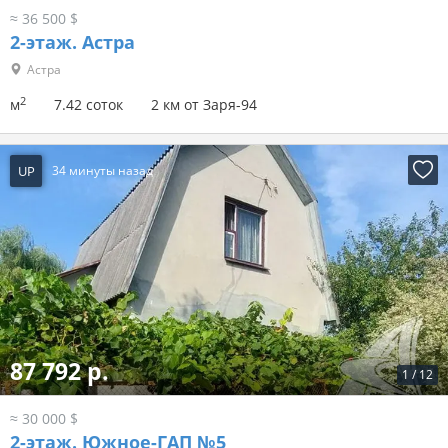
≈ 36 500 $
2-этаж.
Астра
Астра
2
м
7.42 соток
2 км от Заря-94
UP
34 минуты назад
87 792 р.
1
/
12
≈ 30 000 $
2-этаж.
Южное-ГАП №5