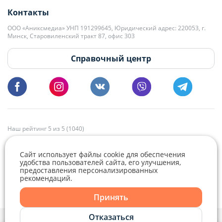
Контакты
kb@domovita.by
+375 29 179-11-28 Владислав Гладченко
ООО «Аниксмедиа» УНП 191299645, Юридический адрес: 220053, г.
Мы принимаем звонки и отвечаем на письма в будние дни с 9:00 до
Минск, Старовиленский тракт 87, офис 303
18:00.
vg@domovita.by
Справочный центр
Пишите и звоните нам в будние дни с 8:00 до 20:00.
Наш рейтинг 5 из 5 (1040)
Сайт использует файлы cookie для обеспечения
удобства пользователей сайта, его улучшения,
предоставления персонализированных
рекомендаций.
Telegram
Viber
Принять
Telegram
Отказаться
Политика конфиденциальности,