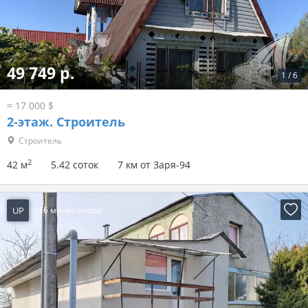
49 749 р.
1
/
6
≈ 17 000 $
2-этаж.
Строитель
Строитель
2
42 м
5.42 соток
7 км от Заря-94
UP
-16 минут назад