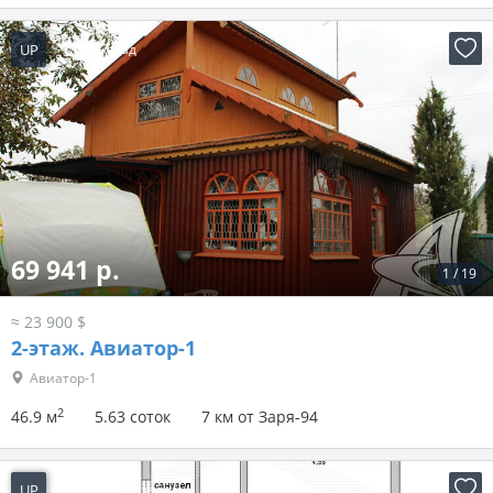
UP
-1 час назад
69 941 р.
1
/
19
≈ 23 900 $
2-этаж.
Авиатор-1
Авиатор-1
2
46.9 м
5.63 соток
7 км от Заря-94
UP
-55 минут назад