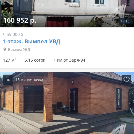
160 952 р.
1
/
13
≈ 55 000 $
1-этаж.
Вымпел УВД
Вымпел УВД
2
127 м
5.15 соток
1 км от Заря-94
UP
15 минут назад