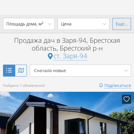
2
Площадь дома, м
Цена
Еще...
Ваш город -
ст. Заря-94
?
Продажа дач в Заря-94, Брестская
от
до
от
до
область, Брестский р-н
Да
Выбрать город
ст. Заря-94
р. за всё
Показать 1 объявление
Сначала новые
Показать 1 объявление
Подписаться
Найдено 1 объявлений