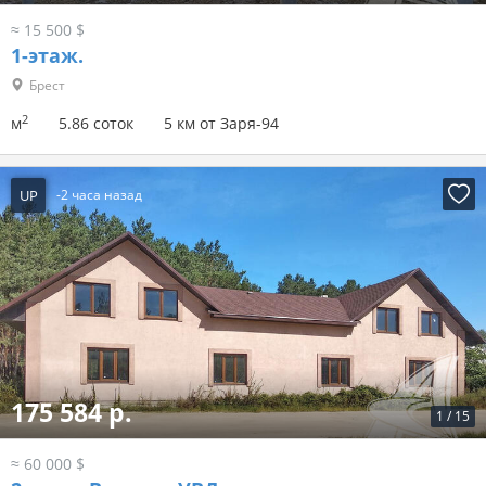
≈ 15 500 $
1-этаж.
Брест
2
м
5.86 соток
5 км от Заря-94
UP
-2 часа назад
175 584 р.
1
/
15
≈ 60 000 $