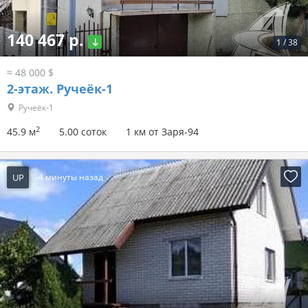
140 467 р.
1
/
38
≈ 48 000 $
2-этаж.
Ручеёк-1
Ручеёк-1
2
45.9 м
5.00 соток
1 км от Заря-94
UP
-4 минуты назад