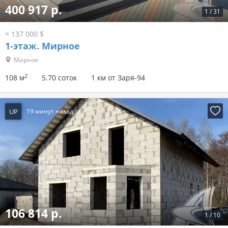
400 917 р.
1
/
31
≈ 137 000 $
1-этаж.
Мирное
Мирное
2
108 м
5.70 соток
1 км от Заря-94
UP
19 минут назад
106 814 р.
1
/
10