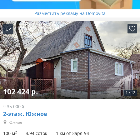
Разместить рекламу на Domovita
UP
-1 час назад
102 424 р.
1
/
12
≈ 35 000 $
2-этаж.
Южное
Южное
2
100 м
4.94 соток
1 км от Заря-94