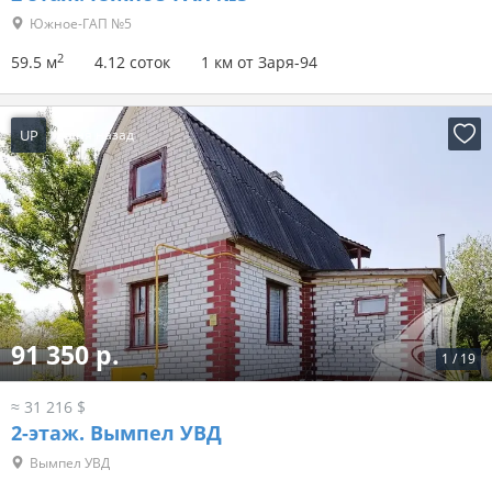
Южное-ГАП №5
2
59.5 м
4.12 соток
1 км от Заря-94
UP
2 дня назад
91 350 р.
1
/
19
≈ 31 216 $
2-этаж.
Вымпел УВД
Вымпел УВД