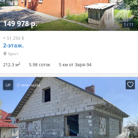
149 978 р.
1
/
11
≈ 51 250 $
2-этаж.
Брест
2
212.3 м
5.98 соток
5 км от Заря-94
UP
-2 часа назад