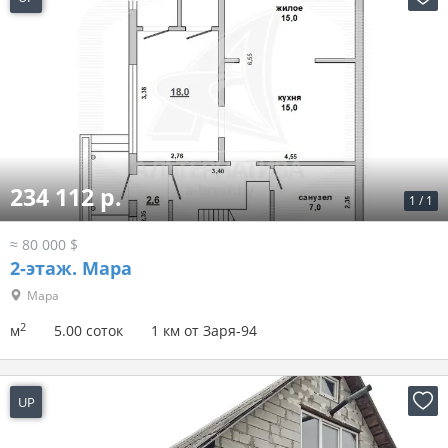
234 112 р.
1
/
1
≈ 80 000 $
2-этаж.
Мара
Мара
2
м
5.00 соток
1 км от Заря-94
UP
-33 минуты назад