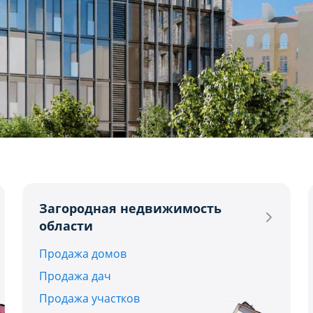
2
3
4+
USD
BYN
EUR
R
Загородная недвижимость
области
Продажа домов
Продажа дач
Продажа участков