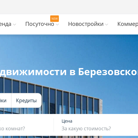
енда
Посуточно
Новостройки
Коммер
едвижимости в Березовско
йки
Кредиты
т
Цена
ко комнат?
За какую стоимость?