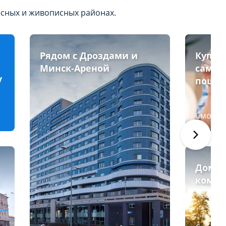
есных и живописных районах.
Рядом с Дроздами и
Купит
Минск-Ареной
самос
у
пошаг
Смотре
Дома 
комфо