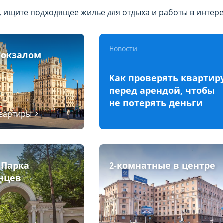
, ищите подходящее жилье для отдыха и работы в интер
Новости
вокзалом
Как проверять квартир
перед арендой, чтобы
не потерять деньги
квартиры
 Парка
2-комнатные в центре
нцев