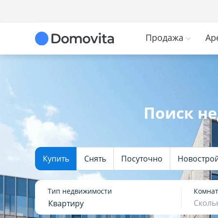
Продажа
Ар
Поиск н
Купить
Снять
Посуточно
Новостро
Тип недвижимости
Комна
Сколь
Квартиру