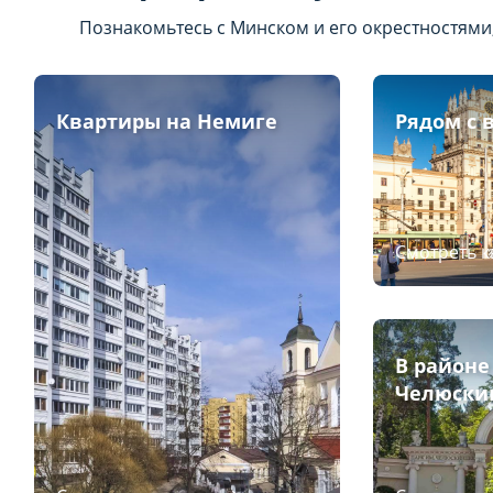
Познакомьтесь с Минском и его окрестностями
Квартиры на Немиге
Рядом с 
Смотреть 
В районе
Челюски