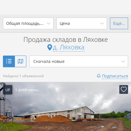
2
Общая площадь, м
Цена
Еще...
Ваш город -
д. Ляховка
?
Продажа складов в Ляховке
от
до
от
до
д. Ляховка
Да
Выбрать город
2
р. за м
Сначала новые
Показать 1 объявление
Подписаться
Найдено 1 объявлений
Показать 1 объявление
UP
5 дней назад