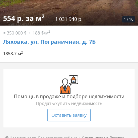
2
554 р. за м
1 031 940 р.
1
/
16
2
≈ 350 000 $
188 $/м
Ляховка, ул. Пограничная, д. 7Б
2
1858.7 м
Помощь в продаже и подборе недвижимости
Продать/купить недвижимость
Оставить заявку
Недвижимость Борисовского района
Купить склад в Ляховке