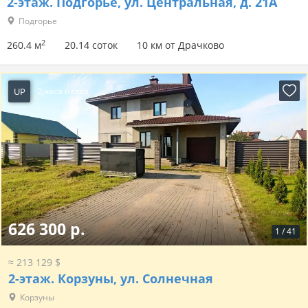
2-этаж.
Подгорье, ул. Центральная, д. 21А
Подгорье
2
260.4 м
20.14 соток
10 км от Драчково
UP
2 часа назад
626 300 р.
1
/
41
≈ 213 129 $
2-этаж.
Корзуны, ул. Солнечная
Корзуны