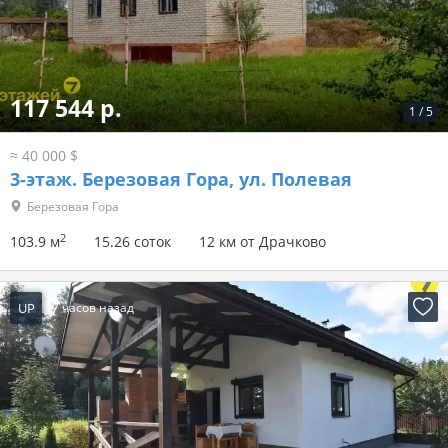
117 544 р.
1
/
5
≈ 40 000 $
3-этаж.
Березовая Гора, ул. Полевая
Березовая Гора
2
103.9 м
15.26 соток
12 км от Драчково
UP
7 часов назад