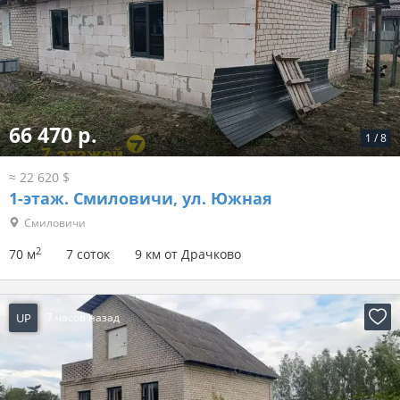
66 470 р.
1
/
8
≈ 22 620 $
1-этаж.
Смиловичи, ул. Южная
Смиловичи
2
70 м
7 соток
9 км от Драчково
UP
7 часов назад