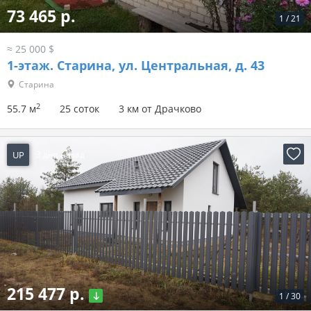
73 465 р.
1
/
21
≈ 25 000 $
1-этаж.
Старина, ул. Центральная, д. 43
Старина
2
55.7 м
25 соток
3 км от Драчково
UP
3 дня назад
215 477 р.
1
/
30