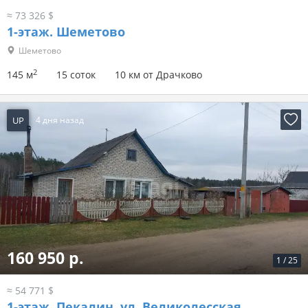
≈ 73 326 $
1-этаж.
Шеметово
Шеметово
2
145 м
15 соток
10 км от Драчково
UP
4 дня назад
160 950 р.
1
/
25
≈ 54 771 $
1-этаж.
Пекалин, ул. Великолесская