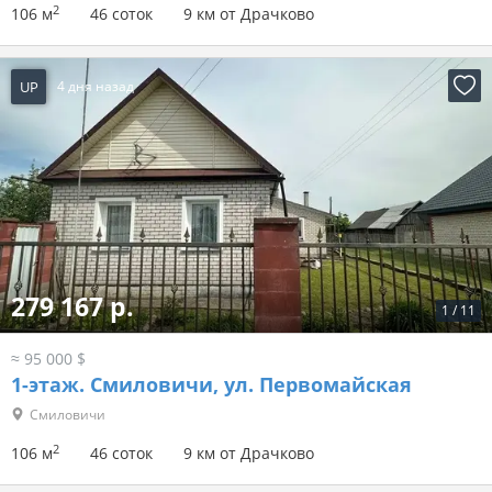
2
106 м
46 соток
9 км от Драчково
UP
4 дня назад
279 167 р.
1
/
11
≈ 95 000 $
1-этаж.
Смиловичи, ул. Первомайская
Смиловичи
2
106 м
46 соток
9 км от Драчково