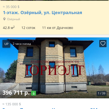
≈ 35 000 $
1-этаж.
Озёрный, ул. Центральная
Озёрный
2
42.8 м
12 соток
11 км от Драчково
UP
2 часа назад
396 711 р.
1
/
39
≈ 135 000 $