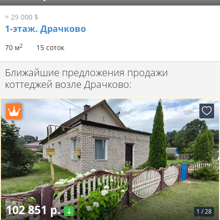
≈ 29 000 $
1-этаж.
Драчково
2
70 м
15 соток
Ближайшие предложения продажи
коттеджей возле Драчково:
102 851 р.
1
/
28