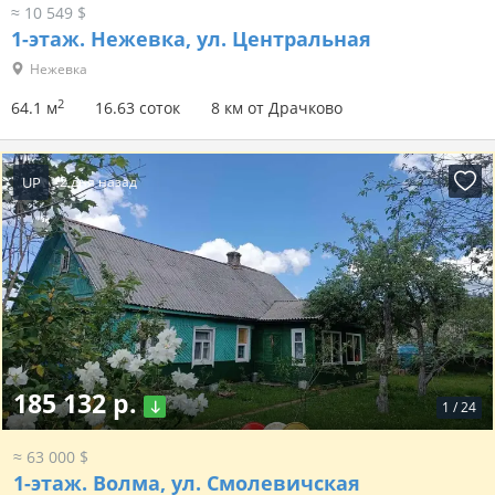
≈ 10 549 $
1-этаж.
Нежевка, ул. Центральная
Нежевка
2
64.1 м
16.63 соток
8 км от Драчково
UP
2 дня назад
185 132 р.
1
/
24
≈ 63 000 $
1-этаж.
Волма, ул. Смолевичская