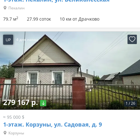
Пекалин
2
79.7 м
27.99 соток
10 км от Драчково
UP
4 дня назад
279 167 р.
1
/
26
≈ 95 000 $
1-этаж.
Корзуны, ул. Садовая, д. 9
Корзуны