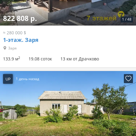
822 808 р.
1
/
48
≈ 280 000 $
1-этаж.
Заря
Заря
2
133.9 м
19.08 соток
13 км от Драчково
UP
1 день назад