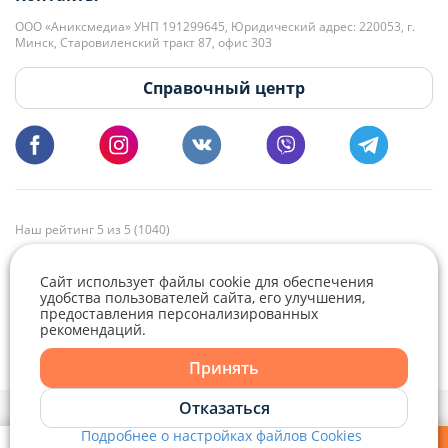
+375 29 179-11-28 Владислав Гладченко
ООО «Аниксмедиа» УНП 191299645, Юридический адрес: 220053, г.
Мы принимаем звонки и отвечаем на письма в будние дни с 9:00 до
Минск, Старовиленский тракт 87, офис 303
18:00.
vg@domovita.by
Справочный центр
Пишите и звоните нам в будние дни с 8:00 до 20:00.
Наш рейтинг 5 из 5 (1040)
Сайт использует файлы cookie для обеспечения
удобства пользователей сайта, его улучшения,
предоставления персонализированных
рекомендаций.
Telegram
Viber
Принять
Telegram
Отказаться
Политика конфиденциальности,
Политика обработки файлов cookie
и
Выбор настроек Cookie
Подробнее о настройках файлов Cookies