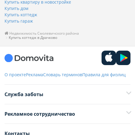
Купить квартиру в новостройке
Купить дом
Купить коттедж
Купить гараж
Недвижимость Смолевичского района
Купить коттедж в Драчково
О проекте
Реклама
Словарь терминов
Правила для физлиц
Служба заботы
+375 29 376-13-70
Рекламное сотрудничество
+375 33 376-13-70
editor@domovita.by
+375 29 563-15-61 Кристина Филюта
Контакты
kb@domovita.by