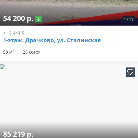
54 200 р.
1
/
11
≈ 18 444 $
1-этаж.
Драчково, ул. Сталинская
2
58 м
25 соток
85 219 р.