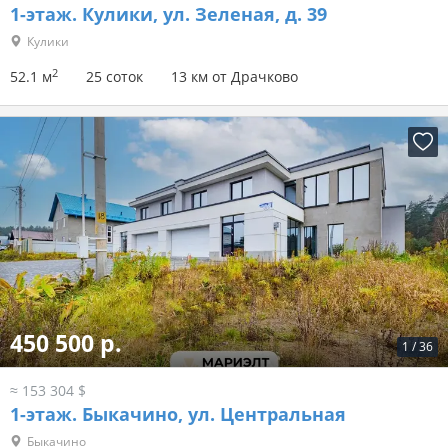
1-этаж.
Кулики, ул. Зеленая, д. 39
Кулики
2
52.1 м
25 соток
13 км от Драчково
450 500 р.
1
/
36
≈ 153 304 $
1-этаж.
Быкачино, ул. Центральная
Быкачино