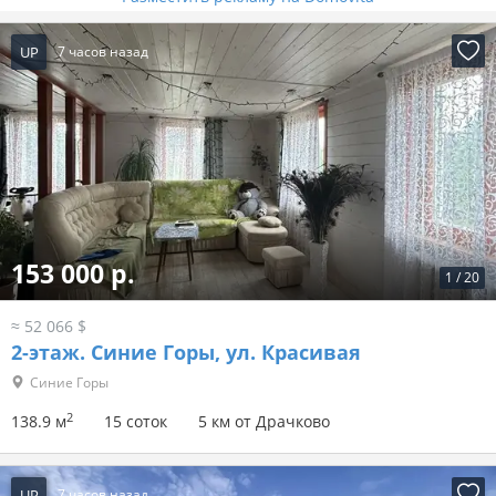
UP
7 часов назад
153 000 р.
1
/
20
≈ 52 066 $
2-этаж.
Синие Горы, ул. Красивая
Синие Горы
2
138.9 м
15 соток
5 км от Драчково
UP
7 часов назад