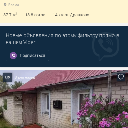
Волма
2
87.7 м
18.8 соток
14 км от Драчково
Новые объявления по этому фильтру прямо в
вашем Viber
Подписаться
UP
3 дня назад