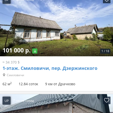
101 000 р.
1
/
18
≈ 34 370 $
1-этаж.
Смиловичи, пер. Дзержинского
Смиловичи
2
62 м
12.84 соток
9 км от Драчково
UP
7 часов назад