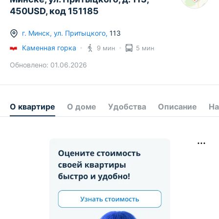
450USD, код 151185
г.
Минск
,
ул. Притыцкого
,
113
Каменная горка
9 мин
5 мин
Обновлено:
01.06.2026
О квартире
О доме
Удобства
Описание
На