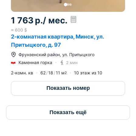
1 763
р.
/ мес.
≈
600
$
2-комнатная квартира, Минск, ул.
Притыцкого, д. 97
Фрунзенский район
,
ул. Притыцкого
Каменная горка
2 мин
2-комн. кв
62
18
11
м
10
этаж из
10
2
Показать номер
Показать ещё