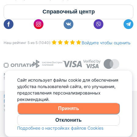
Справочный центр
Войдите чтобы оценить
Наш рейтинг
5
из
5
(
1040
):
Сайт использует файлы cookie для обеспечения
удобства пользователей сайта, его улучшения,
предоставления персонализированных
Политика конфиденциальности,
рекомендаций.
Политика обработки файлов куки
Выбор настроек Cookies
и
© 2015 - 2026, Domovita.by. Копирование материалов допускается
Принять
только при наличии активной ссылки.
Отклонить
Подробнее о настройках файлов Cookies