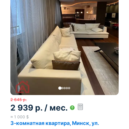
2 645
р.
2 939
р.
/ мес.
≈
1 000
$
3-комнатная квартира, Минск, ул.