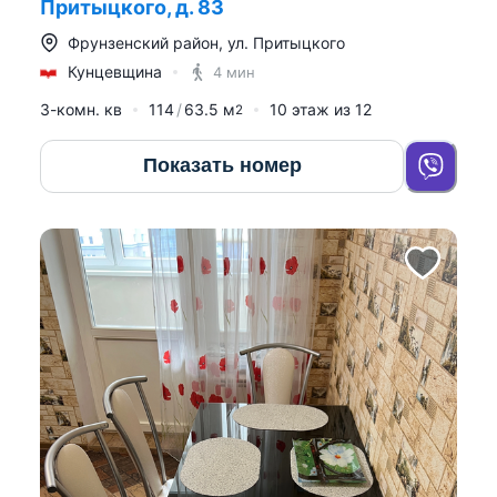
Притыцкого, д. 83
Фрунзенский район
,
ул. Притыцкого
Кунцевщина
4 мин
3-комн. кв
114
63.5
м
10
этаж из
12
2
Показать номер