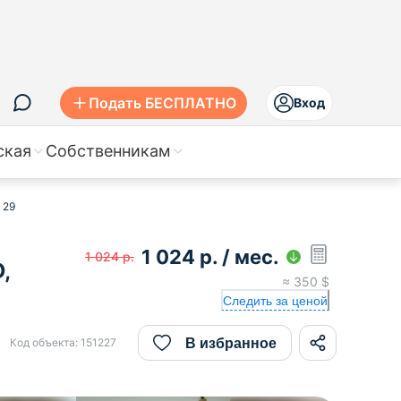
Подать БЕСПЛАТНО
Вход
ская
Собственникам
 29
1 024
р.
/ мес.
1 024
р.
,
≈
350
$
Следить за ценой
В избранное
Код объекта:
151227