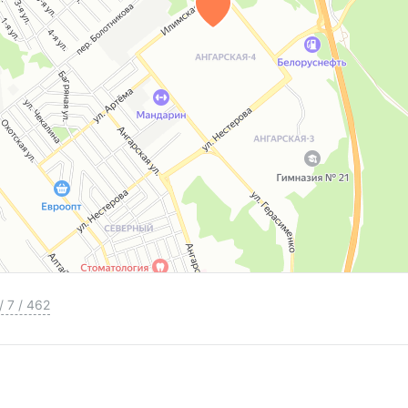
/
7
/
462