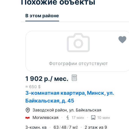
Похожие объекты
В этом районе
Фотографии отсутствуют
1 902
р.
/ мес.
≈
650
$
3-комнатная квартира, Минск, ул.
Байкальская, д. 45
Заводской район
,
ул. Байкальская
Могилевская
17 мин
10 мин
3-комн. кв
63
48
7
м
2
этаж из
9
2