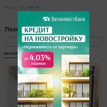
Код об.:
151214
89
Похожие объекты
Все объявления
На этой улице
В этом районе