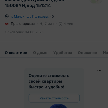
1500BYN, код 151214
г.
Минск
,
ул. Пулихова
,
45
Пролетарская
7 мин
4 мин
Обновлено:
04.06.2026
О квартире
О доме
Удобства
Описание
На