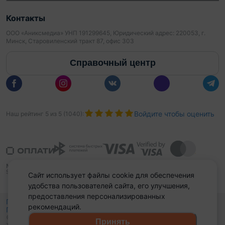
Контакты
ООО «Аниксмедиа» УНП 191299645, Юридический адрес: 220053, г.
Минск, Старовиленский тракт 87, офис 303
Справочный центр
Войдите чтобы оценить
Наш рейтинг
5
из
5
(
1040
):
Сайт использует файлы cookie для обеспечения
удобства пользователей сайта, его улучшения,
предоставления персонализированных
Политика конфиденциальности,
рекомендаций.
Политика обработки файлов куки
Выбор настроек Cookies
и
© 2015 - 2026, Domovita.by. Копирование материалов допускается
Принять
только при наличии активной ссылки.