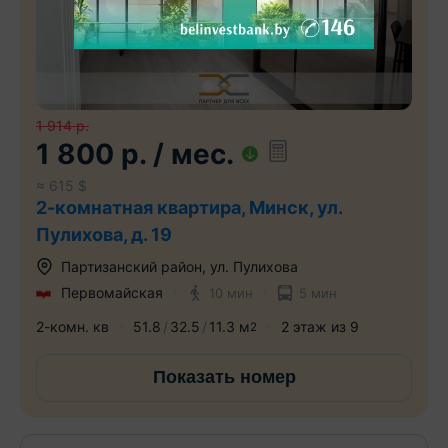
1 914
р.
1 800
р.
/ мес.
≈
615
$
2-комнатная квартира, Минск, ул.
Пулихова, д. 19
Партизанский район
,
ул. Пулихова
Первомайская
10 мин
5 мин
2-комн. кв
51.8
32.5
11.3
м
2
этаж из
9
2
Показать номер