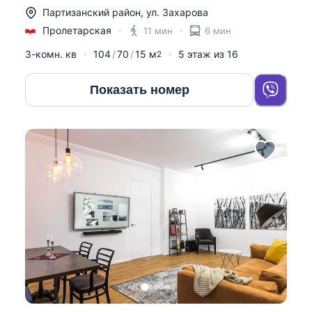
Партизанский район
,
ул. Захарова
Пролетарская
11 мин
6 мин
3-комн. кв
104
70
15
м
5
этаж из
16
2
Показать номер