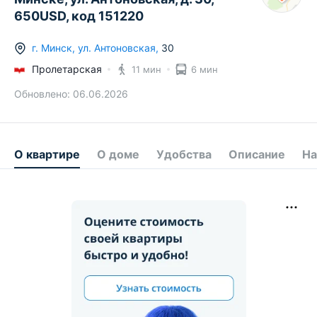
650USD, код 151220
г.
Минск
,
ул. Антоновская
,
30
Пролетарская
11 мин
6 мин
Обновлено:
06.06.2026
О квартире
О доме
Удобства
Описание
На