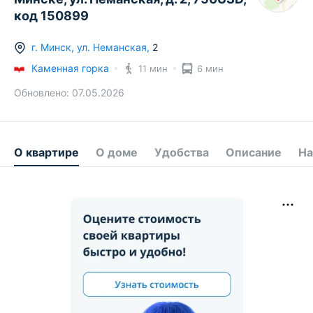
код 150899
г.
Минск
,
ул. Неманская
,
2
Каменная горка
11 мин
6 мин
Обновлено:
07.05.2026
О квартире
О доме
Удобства
Описание
На