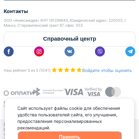
Контакты
ООО «Аниксмедиа» УНП 191299645, Юридический адрес: 220053, г.
Минск, Старовиленский тракт 87, офис 303
Справочный центр
Войдите чтобы оценить
Наш рейтинг
5
из
5
(
1041
):
Сайт использует файлы cookie для обеспечения
удобства пользователей сайта, его улучшения,
предоставления персонализированных
Политика конфиденциальности,
рекомендаций.
Политика обработки файлов куки
Выбор настроек Cookies
и
© 2015 - 2026, Domovita.by. Копирование материалов допускается
Принять
только при наличии активной ссылки.