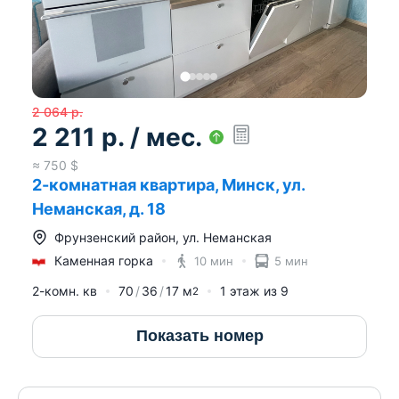
2 064
р.
2 211
р.
/ мес.
≈
750
$
2-комнатная квартира, Минск, ул.
Неманская, д. 18
Фрунзенский район
,
ул. Неманская
Каменная горка
10 мин
5 мин
2-комн. кв
70
36
17
м
1
этаж из
9
2
Показать номер