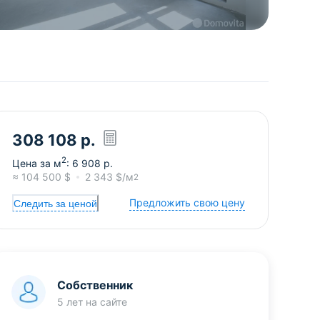
308 108
р.
2
Цена за м
:
6 908
р.
≈
104 500
$
2 343
$/м
2
Предложить свою цену
Следить за ценой
Собственник
5 лет
на сайте