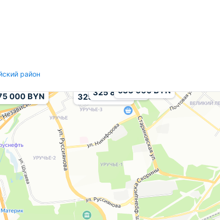
610 319 BYN
йский район
533 660 BYN
325 800 BYN
75 000 BYN
325 800 BYN