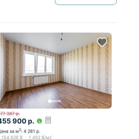
77 387
р.
455 900
р.
2
ена за м
:
4 281
р.
≈
154 626
$
1 452
$/м
2