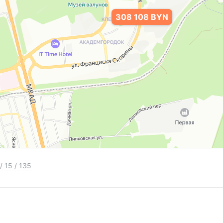
308 108 BYN
/
15
/
135