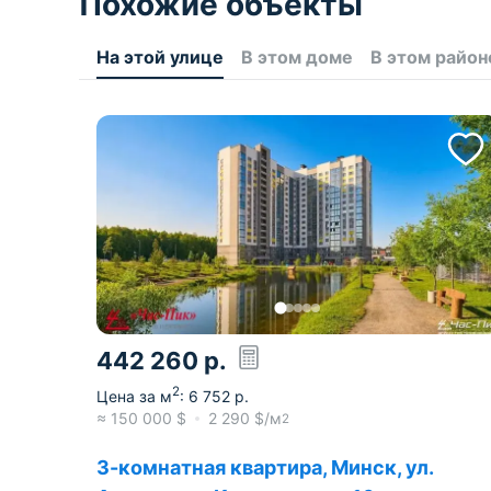
Похожие объекты
На этой улице
В этом доме
В этом район
442 260
р.
2
Цена за м
:
6 752
р.
≈
150 000
$
2 290
$/м
2
3-комнатная квартира, Минск, ул.