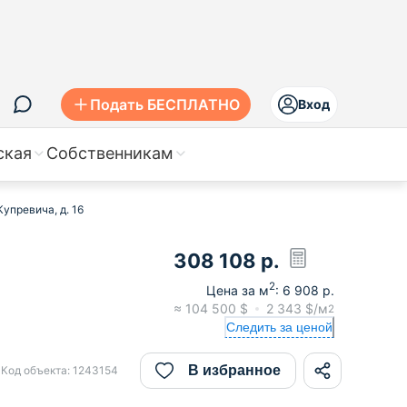
Подать БЕСПЛАТНО
Вход
ская
Собственникам
упревича, д. 16
308 108
р.
2
Цена за м
:
6 908
р.
≈
104 500
$
2 343
$/м
2
Следить за ценой
В избранное
Код объекта:
1243154