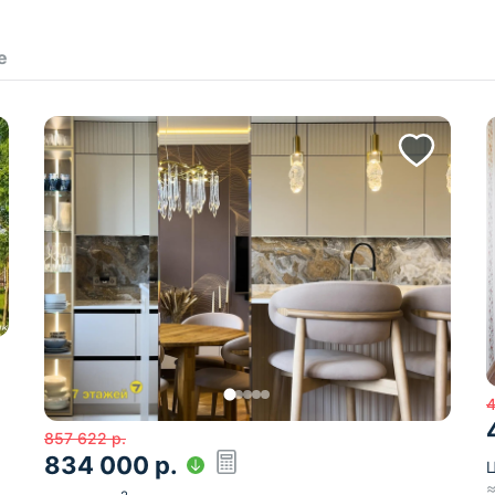
е
4
857 622
р.
834 000
р.
Ц