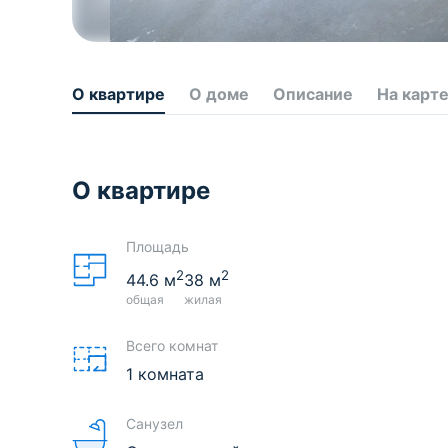
О квартире
О доме
Описание
На карт
О квартире
Площадь
2
2
44.6
м
38
м
общая
жилая
Всего комнат
1 комната
Санузел