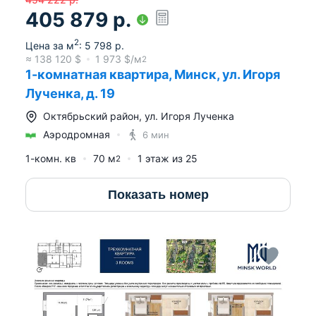
405 879
р.
2
Цена за м
:
5 798
р.
≈
138 120
$
1 973
$/м
2
1-комнатная квартира, Минск, ул. Игоря
Лученка, д. 19
Октябрьский район
,
ул. Игоря Лученка
Аэродромная
6 мин
1-комн. кв
70
м
1
этаж из
25
2
Показать номер