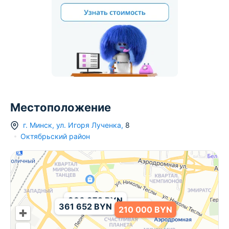
Местоположение
г.
Минск
,
ул. Игоря Лученка
,
8
Октябрьский район
366 372 BYN
361 652 BYN
288 425 BYN
210 000 BYN