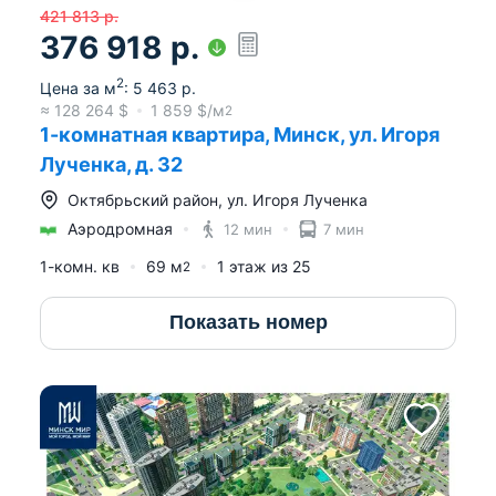
421 813
р.
376 918
р.
2
Цена за м
:
5 463
р.
≈
128 264
$
1 859
$/м
2
1-комнатная квартира, Минск, ул. Игоря
Лученка, д. 32
Октябрьский район
,
ул. Игоря Лученка
Аэродромная
12 мин
7 мин
1-комн. кв
69
м
1
этаж из
25
2
Показать номер