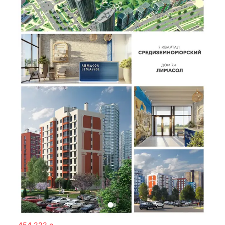
454 222
р.