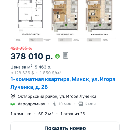
423 035
р.
378 010
р.
2
Цена за м
:
5 463
р.
≈
128 636
$
1 859
$/м
2
1-комнатная квартира, Минск, ул. Игоря
Лученка, д. 28
Октябрьский район
,
ул. Игоря Лученка
Аэродромная
10 мин
6 мин
1-комн. кв
69.2
м
1
этаж из
25
2
Показать номер