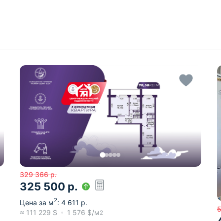
329 366
р.
325 500
р.
2
Цена за м
:
4 611
р.
≈
111 229
$
1 576
$/м
2