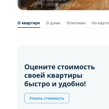
О квартире
О доме
Описание
На карт