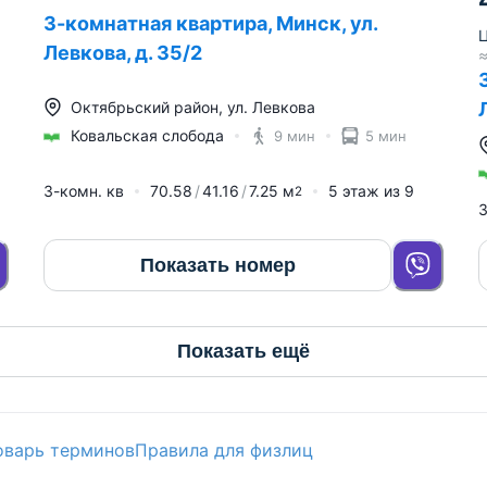
3-комнатная квартира, Минск, ул.
Ц
Левкова, д. 35/2
Октябрьский район
,
ул. Левкова
Ковальская слобода
9 мин
5 мин
3-комн. кв
70.58
41.16
7.25
м
5
этаж из
9
2
3
Показать номер
Показать ещё
оварь терминов
Правила для физлиц