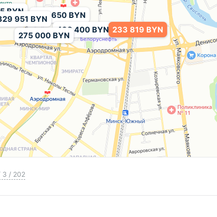
45 BYN
994 650 BYN
329 951 BYN
492 400 BYN
233 819 BYN
275 000 BYN
/
3
/
202