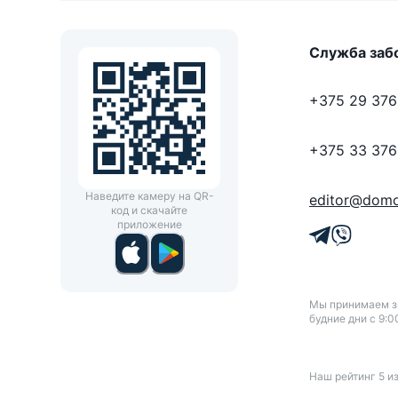
Служба заб
+375 29 376
+375 33 376
Наведите камеру на QR-
editor@domo
код и скачайте
приложение
Мы принимаем зв
будние дни с 9:0
Наш рейтинг
5
и