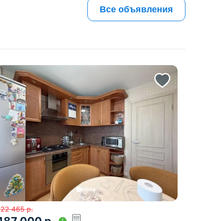
Все объявления
522 465
р.
487 000
р.