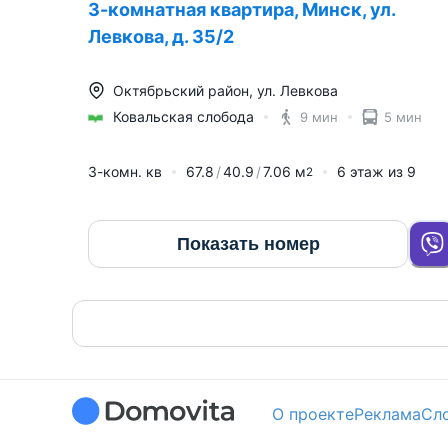
3-комнатная квартира, Минск, ул.
Левкова, д. 35/2
Октябрьский район
,
ул. Левкова
Ковальская слобода
9 мин
5 мин
3-комн. кв
67.8
40.9
7.06
м
6
этаж из
9
2
Показать номер
О проекте
Реклама
Сл