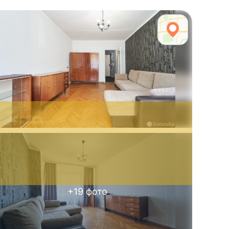
+
19
фото