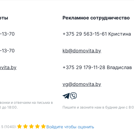
оты
Рекламное сотрудничество
-13-70
+375 29 563-15-61
Кристина
-13-70
kb@domovita.by
vita.by
+375 29 179-11-28
Владислав
vg@domovita.by
онки и отвечаем на письма в
0 до 18:00.
Пишите и звоните нам в будние дни с 8:0
Войдите чтобы оценить
з
5
(
1040
):