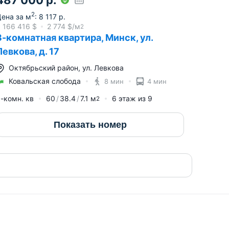
2
ена за м
:
8 117
р.
≈
166 416
$
2 774
$/м
2
3-комнатная квартира, Минск, ул.
Левкова, д. 17
Октябрьский район
,
ул. Левкова
Ковальская слобода
8 мин
4 мин
-комн. кв
60
38.4
7.1
м
6
этаж из
9
2
Показать номер