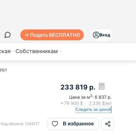
Подать БЕСПЛАТНО
Вход
ская
Собственникам
35/1
233 819
р.
2
Цена за м
:
6 837
р.
≈
79 900
$
2 336
$/м
2
Следить за ценой
В избранное
Код объекта:
1245177