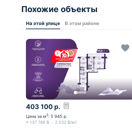
Похожие объекты
На этой улице
В этом районе
403 100
р.
2
Цена за м
:
5 945
р.
≈
137 746
$
2 032
$/м
2