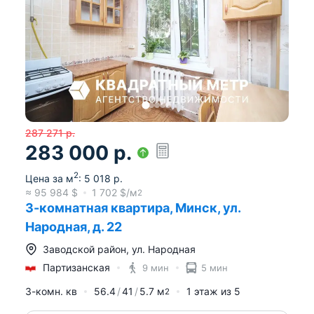
287 271
р.
283 000
р.
2
Цена за м
:
5 018
р.
≈
95 984
$
1 702
$/м
2
3-комнатная квартира, Минск, ул.
Народная, д. 22
Заводской район
,
ул. Народная
Партизанская
9 мин
5 мин
3-комн. кв
56.4
41
5.7
м
1
этаж из
5
2