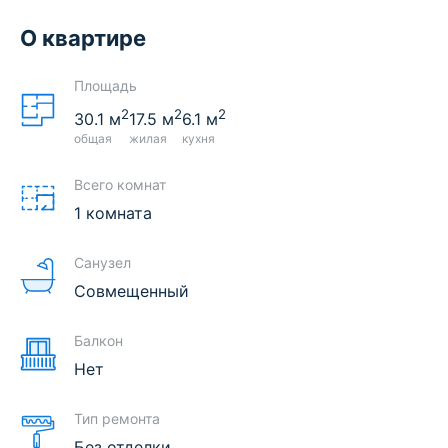
О квартире
Площадь
2
2
2
30.1
м
17.5
м
6.1
м
общая
жилая
кухня
Всего комнат
1 комната
Санузел
Совмещенный
Балкон
Нет
Тип ремонта
Без отделки