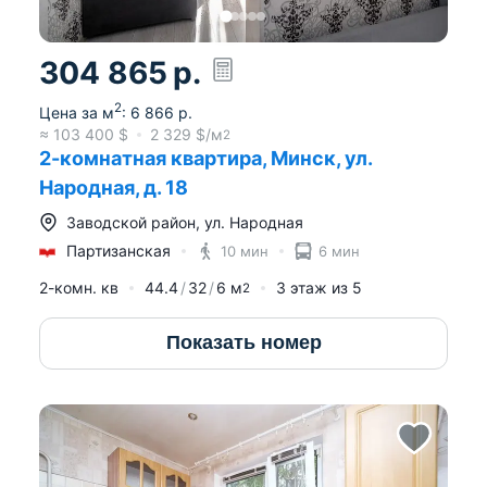
304 865
р.
2
Цена за м
:
6 866
р.
≈
103 400
$
2 329
$/м
2
2-комнатная квартира, Минск, ул.
Народная, д. 18
Заводской район
,
ул. Народная
Партизанская
10 мин
6 мин
2-комн. кв
44.4
32
6
м
3
этаж из
5
2
Показать номер