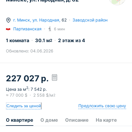
г.
Минск
,
ул. Народная
,
62
Заводской район
Партизанская
6 мин
1 комната
30.1
м
2
этаж из
4
2
Обновлено:
04.06.2026
227 027
р.
2
Цена за м
:
7 542
р.
≈
77 000
$
2 558
$/м
2
Предложить свою цену
Следить за ценой
О квартире
О доме
Описание
На карте