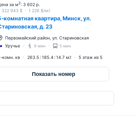
2
ена за м
:
3 602
р.
≈
322 943
$
1 226
$/м
2
5-комнатная квартира, Минск, ул.
Стариновская, д. 23
Первомайский район
,
ул. Стариновская
Уручье
9 мин
5 мин
-комн. кв
263.5
185.4
14.7
м
5
этаж из
5
2
Показать номер