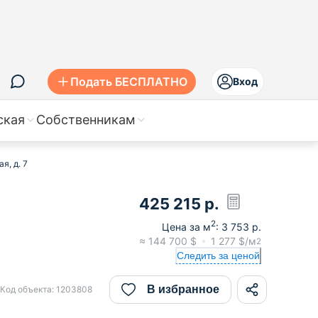
Подать БЕСПЛАТНО
Вход
ская
Собственникам
я, д. 7
425 215
р.
2
Цена за м
:
3 753
р.
≈
144 700
$
1 277
$/м
2
Следить за ценой
В избранное
Код объекта:
1203808