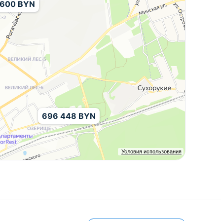
 600 BYN
696 448 BYN
Условия использования