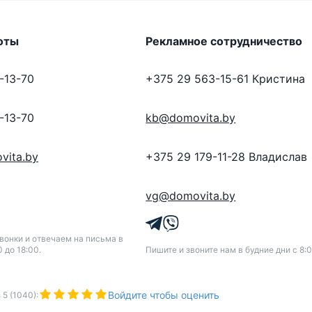
оты
Рекламное сотрудничество
-13-70
+375 29 563-15-61
Кристина
-13-70
kb@domovita.by
vita.by
+375 29 179-11-28
Владислав
vg@domovita.by
онки и отвечаем на письма в
0 до 18:00.
Пишите и звоните нам в будние дни с 8:0
Войдите чтобы оценить
з
5
(
1040
):