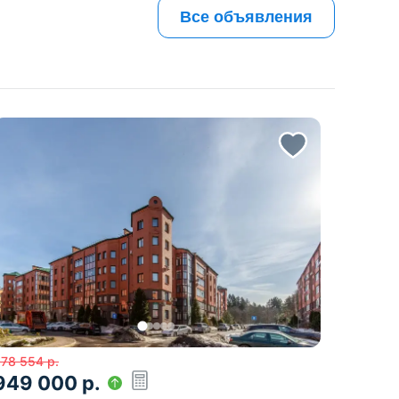
Все объявления
978 554
р.
949 000
р.