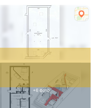
+
6
фото