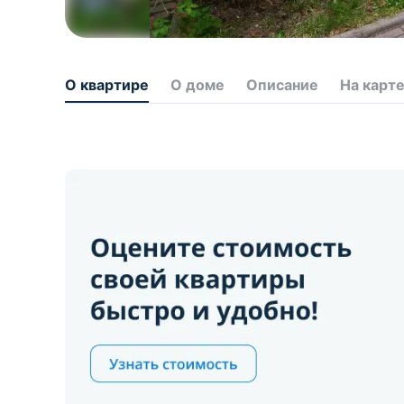
О квартире
О доме
Описание
На карт