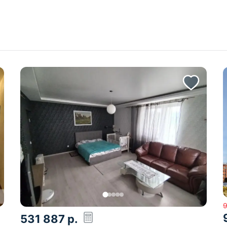
531 887
р.