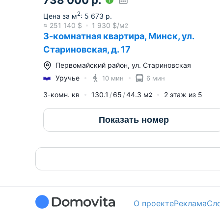
2
Цена за м
:
5 673
р.
≈
251 140
$
1 930
$/м
2
3-комнатная квартира, Минск, ул.
Стариновская, д. 17
Первомайский район
,
ул. Стариновская
Уручье
10 мин
6 мин
3-комн. кв
130.1
65
44.3
м
2
этаж из
5
2
Показать номер
О проекте
Реклама
Сл