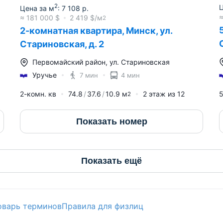
2
Ц
Цена за м
:
7 108
р.
≈
181 000
$
2 419
$/м
2
2-комнатная квартира, Минск, ул.
Стариновская, д. 2
Первомайский район
,
ул. Стариновская
Уручье
7 мин
4 мин
5
2-комн. кв
74.8
37.6
10.9
м
2
этаж из
12
2
Показать номер
Показать ещё
оварь терминов
Правила для физлиц