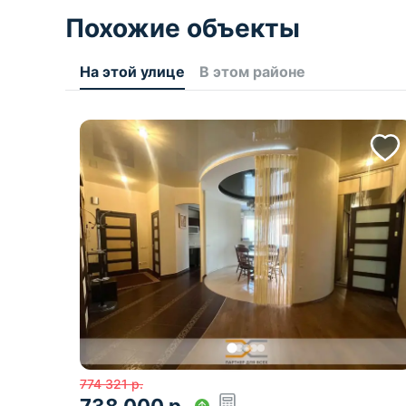
Похожие объекты
На этой улице
В этом районе
774 321
р.
738 000
р.