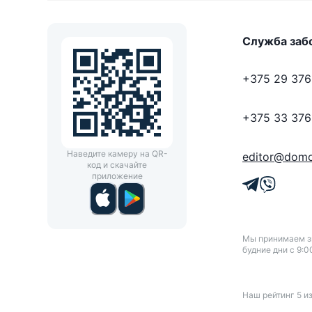
Служба заб
+375 29 376
+375 33 376
Наведите камеру на QR-
editor@domo
код и скачайте
приложение
Мы принимаем зв
будние дни с 9:0
Наш рейтинг
5
и