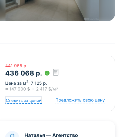
441 965
р.
436 068
р.
2
Цена за м
:
7 125
р.
≈
147 900
$
2 417
$/м
2
Предложить свою цену
Следить за ценой
Наталья
—
Агентство