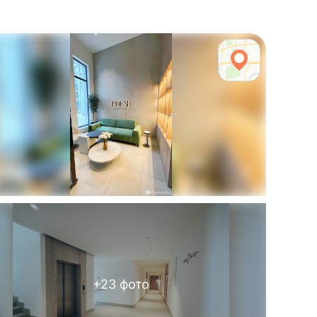
+
23
фото