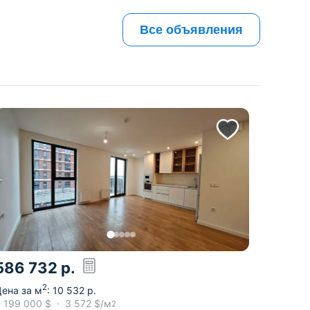
Все объявления
586 732
р.
2
ена за м
:
10 532
р.
≈
199 000
$
3 572
$/м
2