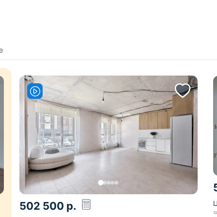
е
Ц
502 500
р.