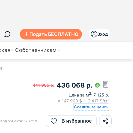
Подать БЕСПЛАТНО
Вход
ская
Собственникам
67
436 068
р.
441 965
р.
2
Цена за м
:
7 125
р.
≈
147 900
$
2 417
$/м
2
Следить за ценой
В избранное
Код объекта:
1237270