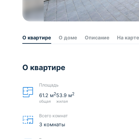
О квартире
О доме
Описание
На карт
О квартире
Площадь
2
2
61.2
м
53.9
м
общая
жилая
Всего комнат
3 комнаты