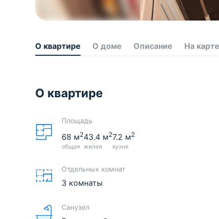
О квартире
О доме
Описание
На карт
О квартире
Площадь
2
2
2
68
м
43.4
м
7.2
м
общая
жилая
кухня
Отдельных комнат
3 комнаты
Санузел