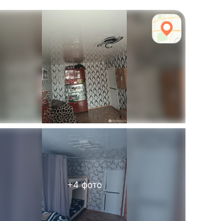
+
4
фото