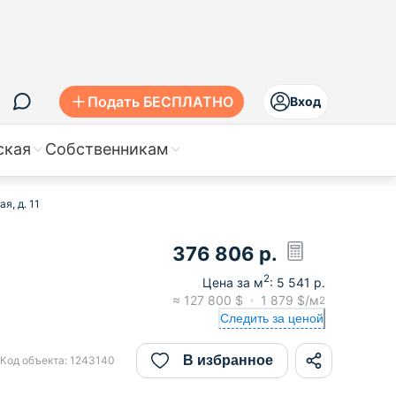
Подать БЕСПЛАТНО
Вход
ская
Собственникам
я, д. 11
376 806
р.
2
Цена за м
:
5 541
р.
≈
127 800
$
1 879
$/м
2
Следить за ценой
В избранное
Код объекта:
1243140