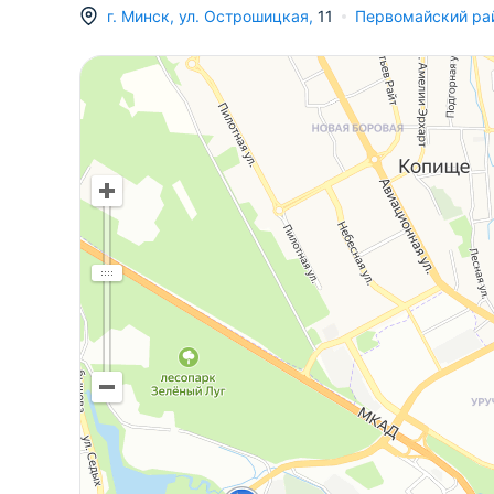
г.
Минск
,
ул. Острошицкая
,
11
Первомайский ра