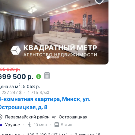
735 626
р.
699 500
р.
2
ена за м
:
5 058
р.
≈
237 247
$
1 715
$/м
2
4-комнатная квартира, Минск, ул.
Острошицкая, д. 8
Первомайский район
,
ул. Острошицкая
Уручье
10 мин
5 мин
-комн. кв
138.3
80.2
17.4
м
3
этаж из
15