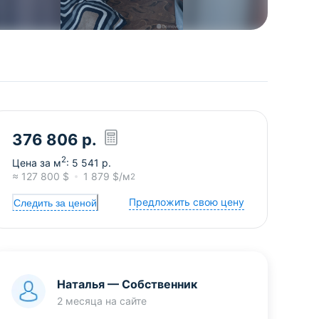
376 806
р.
2
Цена за м
:
5 541
р.
≈
127 800
$
1 879
$/м
2
Предложить свою цену
Следить за ценой
Наталья
—
Собственник
2 месяца
на сайте