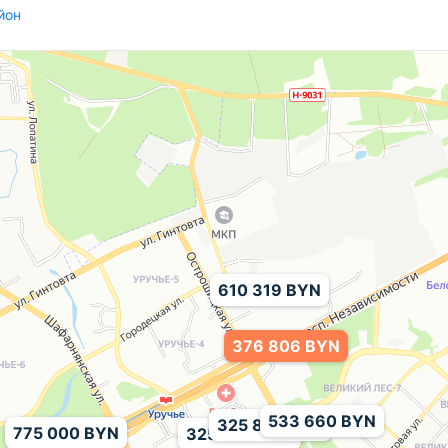
йон
610 319 BYN
376 806 BYN
533 660 BYN
325 800 BYN
775 000 BYN
325 800 BYN