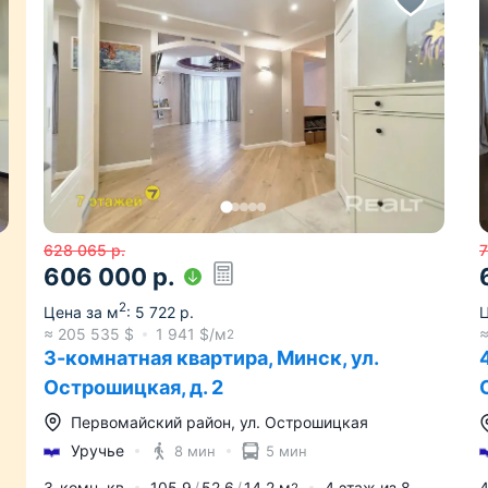
628 065
р.
606 000
р.
2
Цена за м
:
5 722
р.
Ц
≈
205 535
$
1 941
$/м
2
3-комнатная квартира, Минск, ул.
Острошицкая, д. 2
Первомайский район
,
ул. Острошицкая
Уручье
8 мин
5 мин
3-комн. кв
105.9
52.6
14.2
м
4
этаж из
8
4
2