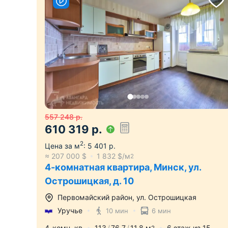
557 248
р.
610 319
р.
2
Цена за м
:
5 401
р.
≈
207 000
$
1 832
$/м
2
4-комнатная квартира, Минск, ул.
Острошицкая, д. 10
Первомайский район
,
ул. Острошицкая
Уручье
10 мин
6 мин
4-комн. кв
113
76.7
11.8
м
6
этаж из
15