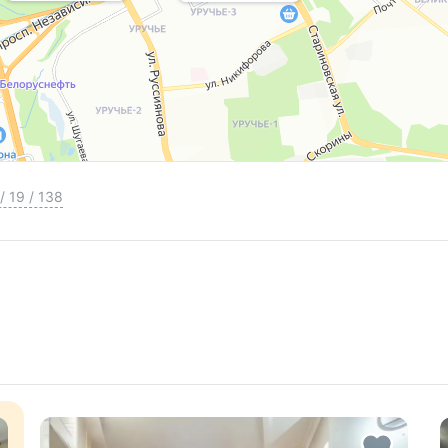
/
19
/
138