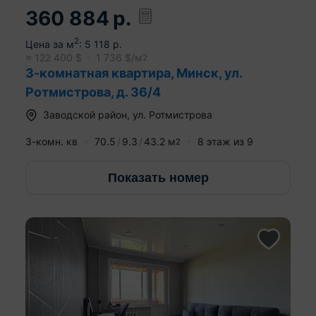
360 884
р.
2
Цена за м
:
5 118
р.
≈
122 400
$
1 736
$/м
2
3-комнатная квартира, Минск, ул.
Ротмистрова, д. 36/4
Заводской район
,
ул. Ротмистрова
3-комн. кв
70.5
9.3
43.2
м
8
этаж из
9
2
Показать номер