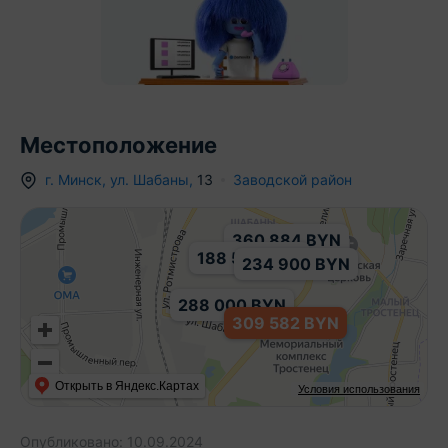
Местоположение
320 000 BYN
г.
Минск
,
ул. Шабаны
,
13
Заводской район
360 884 BYN
188 500 BYN
234 900 BYN
288 000 BYN
309 582 BYN
Открыть в Яндекс.Картах
Условия использования
Опубликовано:
10.09.2024