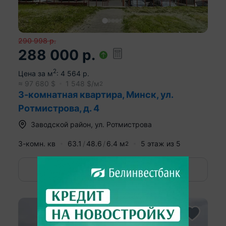
290 998
р.
288 000
р.
2
Цена за м
:
4 564
р.
≈
97 680
$
1 548
$/м
2
3-комнатная квартира, Минск, ул.
Ротмистрова, д. 4
Заводской район
,
ул. Ротмистрова
3-комн. кв
63.1
48.6
6.4
м
5
этаж из
5
2
Показать номер