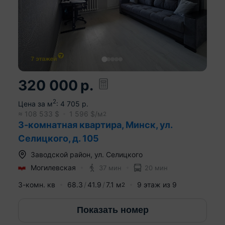
320 000
р.
2
Цена за м
:
4 705
р.
≈
108 533
$
1 596
$/м
2
3-комнатная квартира, Минск, ул.
Селицкого, д. 105
Заводской район
,
ул. Селицкого
Могилевская
37 мин
20 мин
3-комн. кв
68.3
41.9
7.1
м
9
этаж из
9
2
Показать номер