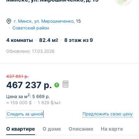
г.
Минск
,
ул. Мирошниченко
,
15
Советский район
4 комнаты
82.4
м
8
этаж из
9
2
Обновлено:
17.03.2026
437 851
р.
467 237
р.
2
Цена за м
:
5 669
р.
≈
159 000
$
1 929
$/м
2
Предложить свою цену
Следить за ценой
О квартире
О доме
Описание
На карте