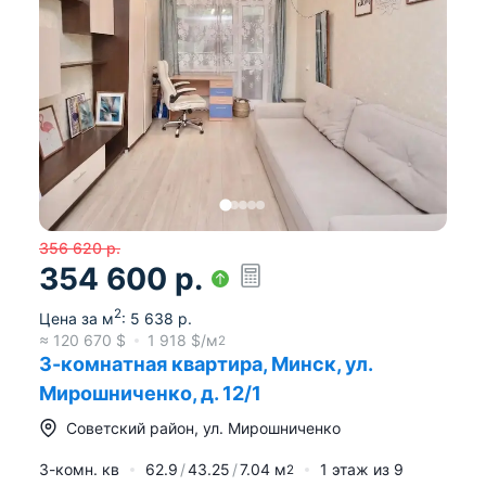
356 620
р.
354 600
р.
2
Цена за м
:
5 638
р.
≈
120 670
$
1 918
$/м
2
3-комнатная квартира, Минск, ул.
Мирошниченко, д. 12/1
Советский район
,
ул. Мирошниченко
3-комн. кв
62.9
43.25
7.04
м
1
этаж из
9
2