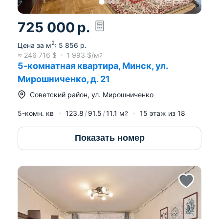
725 000
р.
2
Цена за м
:
5 856
р.
≈
246 716
$
1 993
$/м
2
5-комнатная квартира, Минск, ул.
Мирошниченко, д. 21
Советский район
,
ул. Мирошниченко
5-комн. кв
123.8
91.5
11.1
м
15
этаж из
18
2
Показать номер