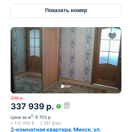
Показать номер
338
р.
337 939
р.
2
Цена за м
:
6 703
р.
≈
115 000
$
2 281
$/м
2
2-комнатная квартира, Минск, ул.