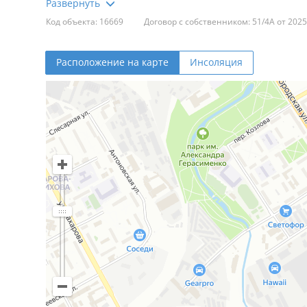
Агентство недвижимости
Код объекта: 16669
Договор с собственником: 51/4А от 2025
УНП: 193594828 Лицензия: № 02240/430 МЮ РБ, 18.11.
Расположение на карте
Инсоляция