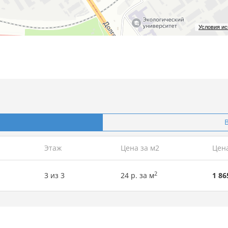
Условия и
Этаж
Цена за м2
Цен
2
3 из 3
24 р. за м
1 86