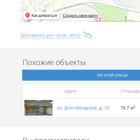
Как добраться
Создать свою карту
Динамика цен за кв. метр
Похожие объекты
На этой улице
Адрес
Площадь
2
ул. Долгобродская, д. 18
78.7 м