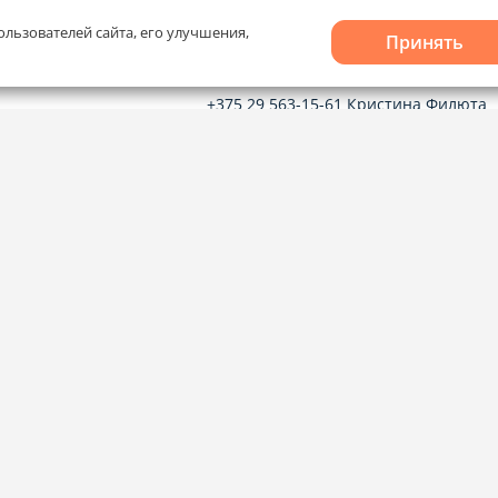
ользователей сайта, его улучшения,
Принять
Рекламное сотрудничество
+375 29 563-15-61 Кристина Филюта
kb@domovita.by
+375 29 179-11-28 Владислав Гладчен
vg@domovita.by
твечаем на
до 18:00.
Пишите и звоните нам в будние дни с
8:00 до 20:00.
лов cookie
и
Выбор настроек Cookie
кается только при наличии активной ссылки.