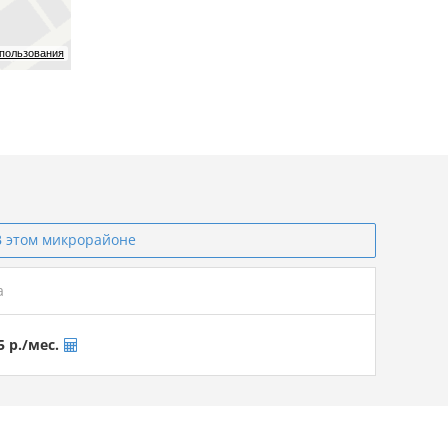
спользования
В этом микрорайоне
а
5 р./мес.