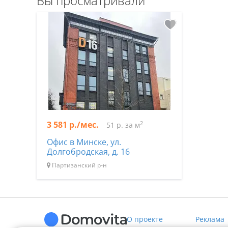
Вы просматривали
3 581 р./мес.
2
51 р. за м
Офис в Минске, ул.
Долгобродская, д. 16
Партизанский р-н
О проекте
Реклама