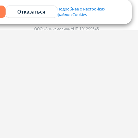
Подробнее о настройках
Отказаться
файлов Cookies
Контакты
ООО «Аниксмедиа» УНП 191299645,
Юридический адрес: 220053, г. Минск,
Старовиленский тракт 87, офис 303
ко
Справочный центр