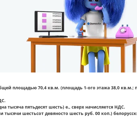
ей площадью 70,4 кв.м. (площадь 1-ого этажа 38,0 кв.м.;
ДС.
на тысяча пятьдесят шесть) е., сверх начисляется НДС.
ри тысячи шестьсот девяносто шесть руб. 00 коп.) белорусс