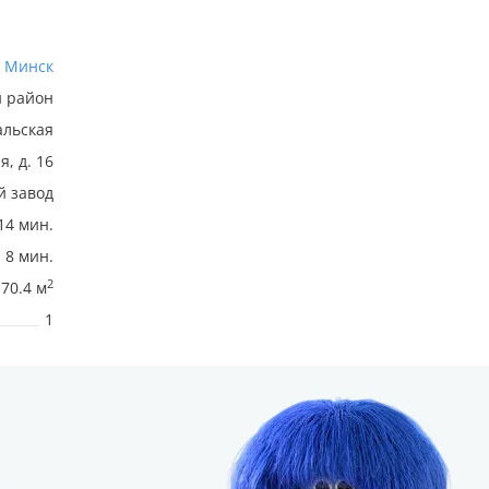
Минск
й район
альская
я, д. 16
й завод
14 мин.
8 мин.
2
70.4 м
1