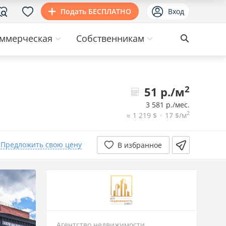
Подать БЕСПЛАТНО
Вход
ммерческая
Собственникам
2
51 р./м
3 581 р./мес.
2
≈ 1 219 $
17 $/м
Предложить свою цену
В избранное
Агентство недвижимости