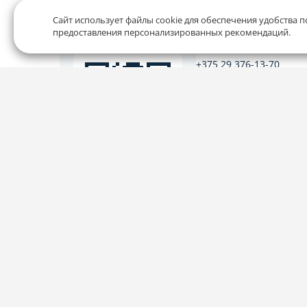
Сайт использует файлы cookie для обеспечения удобства п
предоставления персонализированных рекомендаций.
Служба заботы
+375 29 376-13-70
+375 33 376-13-70
editor@domovita.by
Мы принимаем звонки и о
письма в будние дни с 9:00 
Наведите камеру на
QR-код и скачайте
приложение
Наш рейтинг 5 из 5 (1040)
Политика конфиденциальности,
Политика обработки фай
© 2015 - 2026, Domovita.by. Копирование материалов допус