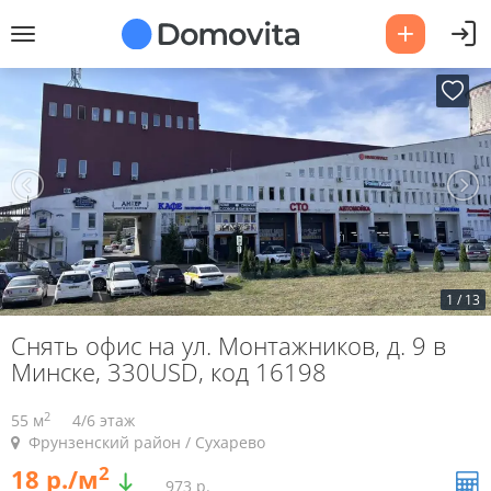
1
/
13
Снять офис на ул. Монтажников, д. 9 в
Минске, 330USD, код 16198
2
55 м
4/6 этаж
Фрунзенский район / Сухарево
2
18 р./м
973 р.