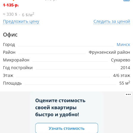
1 135 р.
2
≈ 330 $
6 $/м
Предложить цену
Следить за ценой
26.02.2026
18р.
-3р.
Офис
28.01.2026
21р.
-9р.
Город
Минск
Район
Фрунзенский район
9.12.2025
29р.
Микрорайон
Сухарево
Год постройки
2014
Этаж
4/6 этаж
2
Площадь
55 м