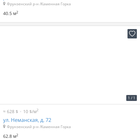
Фрунзенский р-н /Каменная Горка
2
40.5 м
2
29 р. за м
1 852 р. в мес.
1
/
1
2
≈ 628 $
10 $/м
ул. Неманская, д. 72
Фрунзенский р-н /Каменная Горка
2
62.8 м