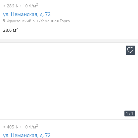
2
≈ 286 $
10 $/м
ул. Неманская, д. 72
Фрунзенский р-н /Каменная Горка
2
28.6 м
2
29 р. за м
1 194 р. в мес.
1
/
1
2
≈ 405 $
10 $/м
ул. Неманская, д. 72