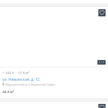
2
29 р. за м
1 309 р. в мес.
1
/
1
2
≈ 444 $
10 $/м
ул. Неманская, д. 72
Фрунзенский р-н /Каменная Горка
2
44.4 м