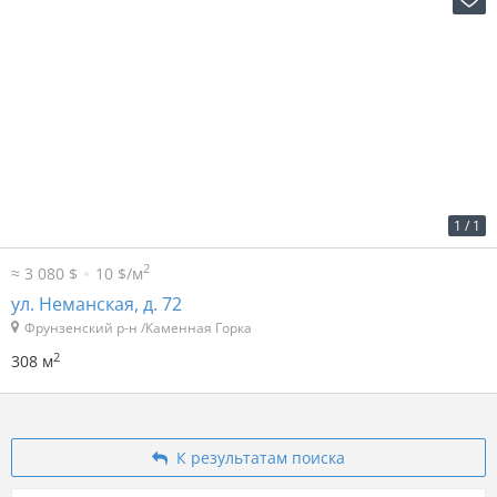
2
29 р. за м
9 081 р. в мес.
1
/
1
2
≈ 3 080 $
10 $/м
ул. Неманская, д. 72
Фрунзенский р-н /Каменная Горка
2
308 м
К результатам поиска