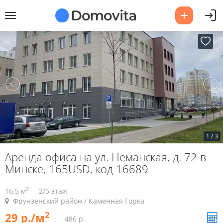
1
/
3
Аренда офиса на ул. Неманская, д. 72 в
Минске, 165USD, код 16689
2
16.5 м
2/5 этаж
Фрунзенский район / Каменная Горка
2
29 р./м
486 р.