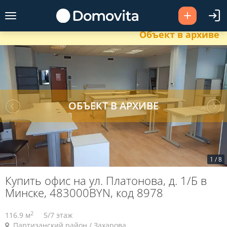
Объект в архиве
1
/
8
Купить офис на ул. Платонова, д. 1/Б в
Минске, 483000BYN, код 8978
2
116.9 м
5/7 этаж
Партизанский район / Захарова