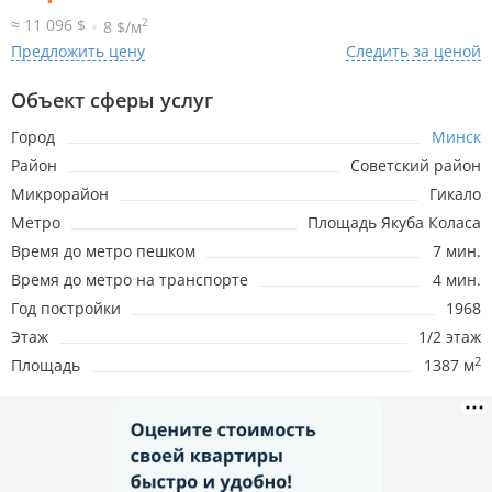
2
≈ 11 096 $
8 $/м
Предложить цену
Следить за ценой
Объект сферы услуг
Город
Минск
Район
Советский район
Микрорайон
Гикало
Метро
Площадь Якуба Коласа
Время до метро пешком
7 мин.
Время до метро на транспорте
4 мин.
Год постройки
1968
Этаж
1/2 этаж
2
Площадь
1387 м