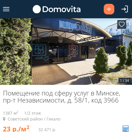
1
/
34
Помещение под сферу услуг в Минске,
пр-т Независимости, д. 58/1, код 3966
2
1387 м
1/2 этаж
Советский район / Гикало
2
23 р./м
32 471 р.