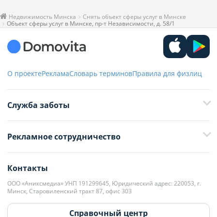
Недвижимость Минска
Снять объект сферы услуг в Минске
Объект сферы услуг в Минске, пр-т Независимости, д. 58/1
О проекте
Реклама
Словарь терминов
Правила для физлиц
Служба заботы
+375 29 376-13-70
Рекламное сотрудничество
+375 33 376-13-70
editor@domovita.by
+375 29 563-15-61 Кристина Филюта
Контакты
kb@domovita.by
+375 29 179-11-28 Владислав Гладченко
ООО «Аниксмедиа» УНП 191299645, Юридический адрес: 220053, г.
Мы принимаем звонки и отвечаем на письма в будние дни с 9:00 до
Минск, Старовиленский тракт 87, офис 303
18:00.
vg@domovita.by
Справочный центр