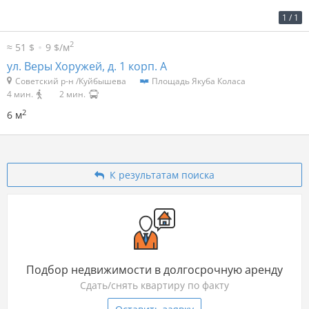
2
25 р. за м
150 р. в мес.
1
/
1
2
≈ 51 $
9 $/м
ул. Веры Хоружей, д. 1 корп. А
Советский р-н /Куйбышева
Площадь Якуба Коласа
4 мин.
2 мин.
2
6 м
К результатам поиска
Подбор недвижимости в долгосрочную аренду
Сдать/снять квартиру по факту