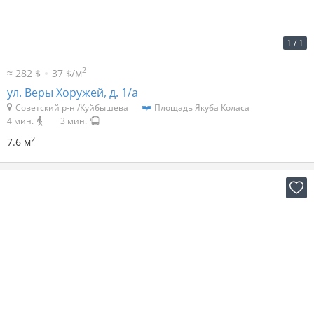
2
109 р. за м
830 р. в мес.
1
/
1
2
≈ 282 $
37 $/м
ул. Веры Хоружей, д. 1/а
Советский р-н /Куйбышева
Площадь Якуба Коласа
4 мин.
3 мин.
2
7.6 м