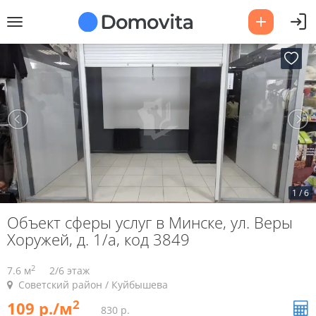
1
/
6
Объект сферы услуг в Минске, ул. Веры
Хоружей, д. 1/а, код 3849
2
7.6 м
2/6 этаж
Советский район / Куйбышева
2
109 р./м
830 р.