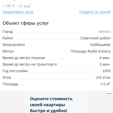
2
≈ 282 $
37 $/м
Предложить цену
Следить за ценой
Объект сферы услуг
Город
Минск
Район
Советский район
Микрорайон
Куйбышева
Метро
Площадь Якуба Коласа
Время до метро пешком
4 мин.
Время до метро на транспорте
3 мин.
Год постройки
2009
Этаж
2/6 этаж
2
Площадь
7.6 м