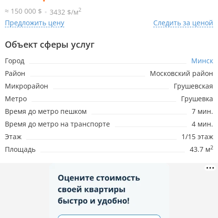
2
≈ 150 000 $
3432 $/м
Предложить цену
Следить за ценой
Объект сферы услуг
Город
Минск
Район
Московский район
Микрорайон
Грушевская
Метро
Грушевка
Время до метро пешком
7 мин.
Время до метро на транспорте
4 мин.
Этаж
1/15 этаж
2
Площадь
43.7 м