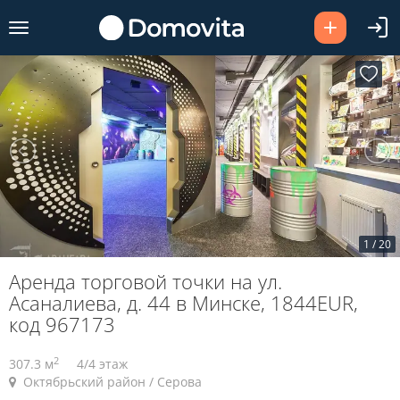
1
/
20
Аренда торговой точки на ул.
Асаналиева, д. 44 в Минске, 1844EUR,
код 967173
2
307.3 м
4/4 этаж
Октябрьский район / Серова