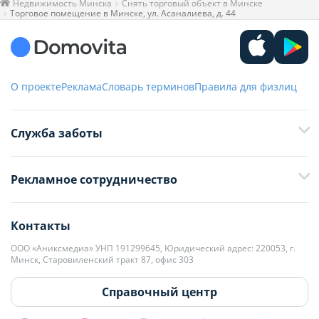
Недвижимость Минска
Снять торговый объект в Минске
Торговое помещение в Минске, ул. Асаналиева, д. 44
О проекте
Реклама
Словарь терминов
Правила для физлиц
Служба заботы
+375 29 376-13-70
Рекламное сотрудничество
+375 33 376-13-70
editor@domovita.by
+375 29 563-15-61 Кристина Филюта
Контакты
kb@domovita.by
+375 29 179-11-28 Владислав Гладченко
ООО «Аниксмедиа» УНП 191299645, Юридический адрес: 220053, г.
Мы принимаем звонки и отвечаем на письма в будние дни с 9:00 до
Минск, Старовиленский тракт 87, офис 303
18:00.
vg@domovita.by
Справочный центр
Пишите и звоните нам в будние дни с 8:00 до 20:00.