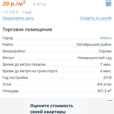
2
20 р./м
6 227 р.
2
≈ 2 128 $
7 $/м
Предложить цену
Следить за ценой
Торговое помещение
Город
Минск
Район
Октябрьский район
Микрорайон
Серова
Метро
Неморшанский сад
Время до метро пешком
7 мин.
Время до метро на транспорте
4 мин.
Год постройки
2018
Этаж
4/4 этаж
2
Площадь
307.3 м