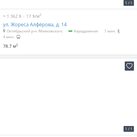
51 р. за м
4 001 р. в мес.
1
/
1
2
≈ 1 362 $
17 $/м
ул. Жореса Алфёрова, д. 14
Октябрьский р-н /Маяковского
Аэродромная
7 мин.
4 мин.
2
78.7 м
2
60 р. за м
3 500 р. в мес.
1
/
1