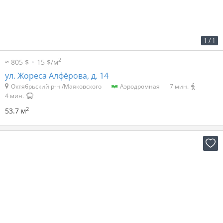
2
44 р. за м
2 367 р. в мес.
1
/
1
2
≈ 805 $
15 $/м
ул. Жореса Алфёрова, д. 14
Октябрьский р-н /Маяковского
Аэродромная
7 мин.
4 мин.
2
53.7 м