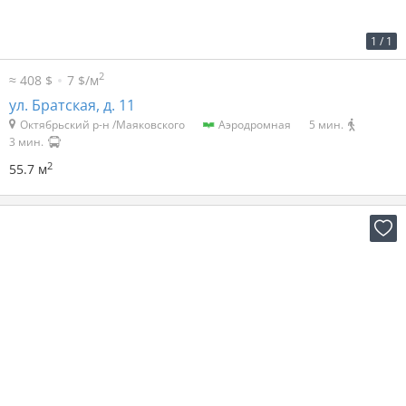
2
21 р. за м
1 200 р. в мес.
1
/
1
2
≈ 408 $
7 $/м
ул. Братская, д. 11
Октябрьский р-н /Маяковского
Аэродромная
5 мин.
3 мин.
2
55.7 м
2