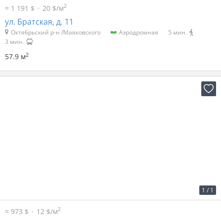
2
≈ 1 191 $
20 $/м
ул. Братская, д. 11
Октябрьский р-н /Маяковского
Аэродромная
5 мин.
3 мин.
2
57.9 м
2
34 р. за м
2 860 р. в мес.
1
/
1
2
≈ 973 $
12 $/м