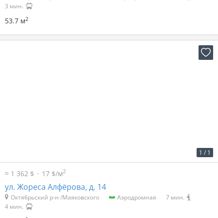
3 мин.
2
53.7 м
2
51 р. за м
4 001 р. в мес.
1
/
1
2
≈ 1 362 $
17 $/м
ул. Жореса Алфёрова, д. 14
Октябрьский р-н /Маяковского
Аэродромная
7 мин.
4 мин.