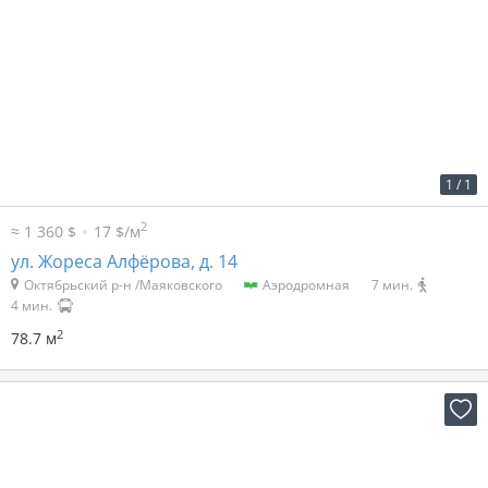
2
51 р. за м
4 011 р. в мес.
1
/
1
2
≈ 1 360 $
17 $/м
ул. Жореса Алфёрова, д. 14
Октябрьский р-н /Маяковского
Аэродромная
7 мин.
4 мин.
2
78.7 м