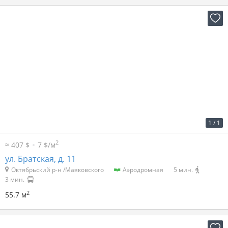
2
21 р. за м
1 200 р. в мес.
1
/
1
2
≈ 407 $
7 $/м
ул. Братская, д. 11
Октябрьский р-н /Маяковского
Аэродромная
5 мин.
3 мин.
2
55.7 м