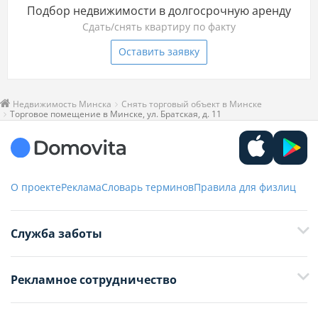
Подбор недвижимости в долгосрочную аренду
Сдать/снять квартиру по факту
Оставить заявку
Недвижимость Минска
Снять торговый объект в Минске
Торговое помещение в Минске, ул. Братская, д. 11
О проекте
Реклама
Словарь терминов
Правила для физлиц
Служба заботы
+375 29 376-13-70
Рекламное сотрудничество
+375 33 376-13-70
editor@domovita.by
+375 29 563-15-61 Кристина Филюта