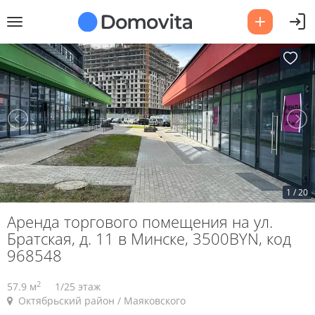
1
/
20
Аренда торгового помещения на ул.
Братская, д. 11 в Минске, 3500BYN, код
968548
2
57.9 м
1/25 этаж
Октябрьский район / Маяковского