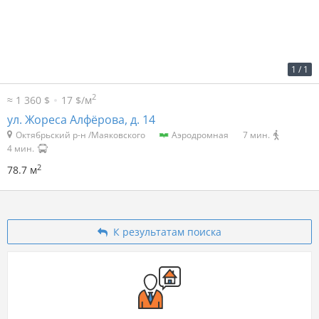
2
51 р. за м
4 011 р. в мес.
1
/
1
2
≈ 1 360 $
17 $/м
ул. Жореса Алфёрова, д. 14
Октябрьский р-н /Маяковского
Аэродромная
7 мин.
4 мин.
2
78.7 м
К результатам поиска