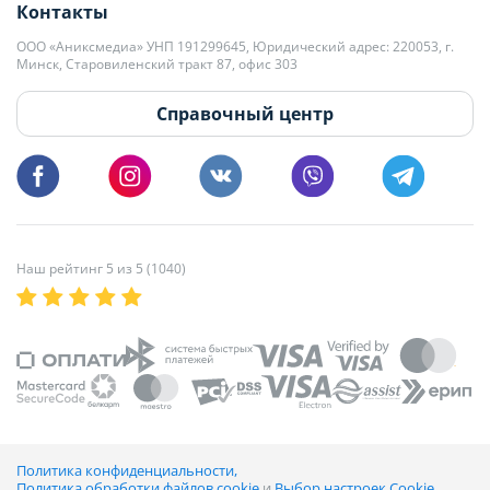
Контакты
kb@domovita.by
+375 29 179-11-28 Владислав Гладченко
ООО «Аниксмедиа» УНП 191299645, Юридический адрес: 220053, г.
Мы принимаем звонки и отвечаем на письма в будние дни с 9:00 до
Минск, Старовиленский тракт 87, офис 303
18:00.
vg@domovita.by
Справочный центр
Пишите и звоните нам в будние дни с 8:00 до 20:00.
Наш рейтинг 5 из 5 (1040)
Политика конфиденциальности,
Политика обработки файлов cookie
и
Выбор настроек Cookie