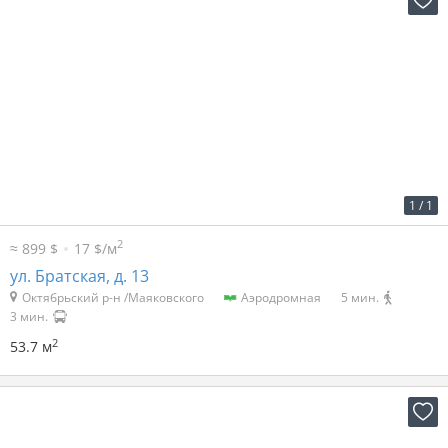
2
50 р. за м
2 651 р. в мес.
1
/
1
2
≈ 899 $
17 $/м
ул. Братская, д. 13
Октябрьский р-н /Маяковского
Аэродромная
5 мин.
3 мин.
2
53.7 м