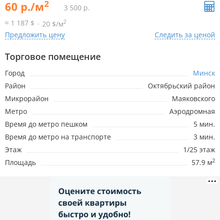
2
60 р./м
3 500 р.
2
≈ 1 187 $
20 $/м
Предложить цену
Следить за ценой
Торговое помещение
Город
Минск
Район
Октябрьский район
Микрорайон
Маяковского
Метро
Аэродромная
Время до метро пешком
5 мин.
Время до метро на транспорте
3 мин.
Этаж
1/25 этаж
2
Площадь
57.9 м