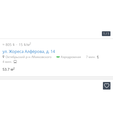
2
44 р. за м
2 372 р. в мес.
1
/
1
2
≈ 805 $
15 $/м
ул. Жореса Алфёрова, д. 14
Октябрьский р-н /Маяковского
Аэродромная
7 мин.
4 мин.
2
53.7 м