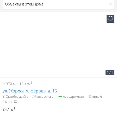
Объекты в этом доме
2
34 р. за м
2 860 р. в мес.
1
/
1
2
≈ 970 $
12 $/м
ул. Жореса Алфёрова, д. 16
Октябрьский р-н /Маяковского
Аэродромная
8 мин.
4 мин.
2
84.1 м