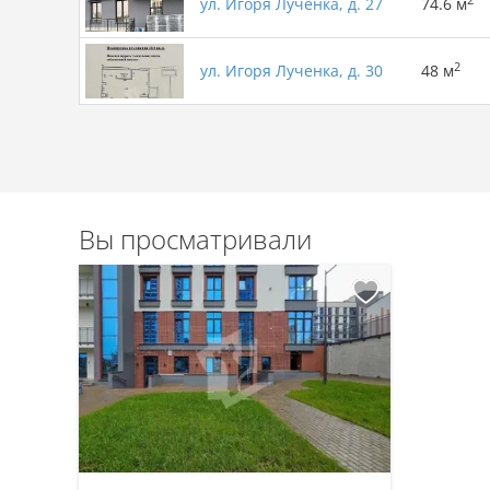
ул. Игоря Лученка, д. 27
74.6 м
2
ул. Игоря Лученка, д. 30
48 м
Вы просматривали