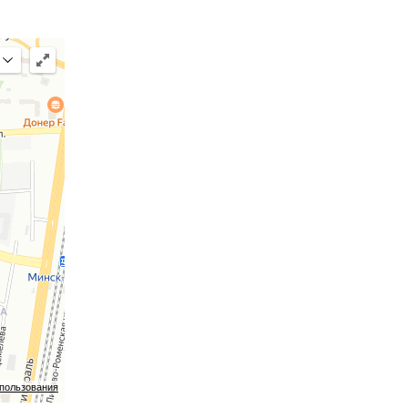
ная»,
,
здания.
ений,
спользования