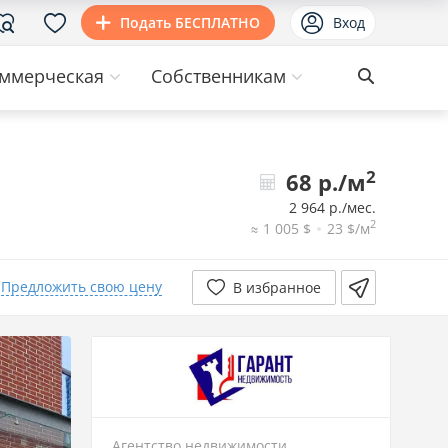
Подать БЕСПЛАТНО
Вход
ммерческая
Собственникам
2
68 р./м
2 964 р./мес.
2
≈ 1 005 $
23 $/м
Предложить свою цену
В избранное
Агентство недвижимости