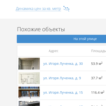
Звоните!
Динамика цен за кв. метр
Больше объявлений тут: www.instagram.com/garant.a
Напишите нам в удобный для Вас мессенджер:
Viber | Telegram | WhatsApp
Похожие объекты
Ответим на Ваши вопросы, предоставим всю необхо
На этой улице
ООО «Артель Недвижимость»
УНП 193820882
Адрес
Площадь
Лицензия Министерства Юстиции №48250000081913 06
Договор №112
2
ул. Игоря Лученка, д. 30
53.9 м
2
ул. Игоря Лученка, д. 9
37.7 м
2
ул. Игоря Лученка, д. 15
116.4 м
2