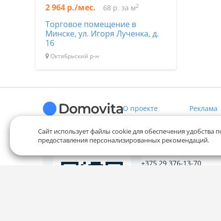
2 964 р./мес.
2
68 р. за м
Торговое помещение в
Минске, ул. Игоря Лученка, д.
16
Октябрьский р-н
О проекте
Реклама
Сайт использует файлы cookie для обеспечения удобства п
предоставления персонализированных рекомендаций.
Служба заботы
+375 29 376-13-70
+375 33 376-13-70
editor@domovita.by