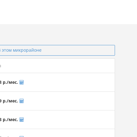
В этом микрорайоне
а
025
8 р./мес.
9 р./мес.
3 р./мес.