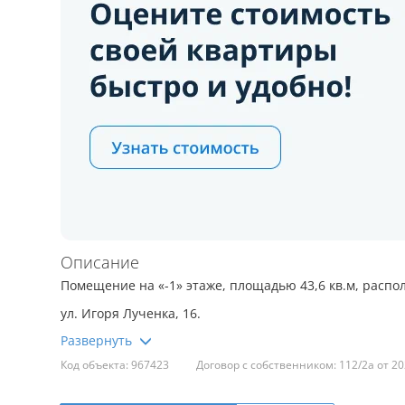
Описание
Помещение на «-1» этаже, площадью 43,6 кв.м, распо
ул. Игоря Лученка, 16.
Объект представляет собой просторное помещение бе
Код объекта: 967423
Договор с собственником: 112/2а от 20
удобный вход для разгрузки/погрузки товара.