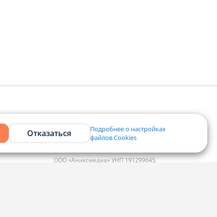
Подробнее о настройках
Отказаться
файлов Cookies
Контакты
ООО «Аниксмедиа» УНП 191299645,
Юридический адрес: 220053, г. Минск,
Старовиленский тракт 87, офис 303
ко
Справочный центр