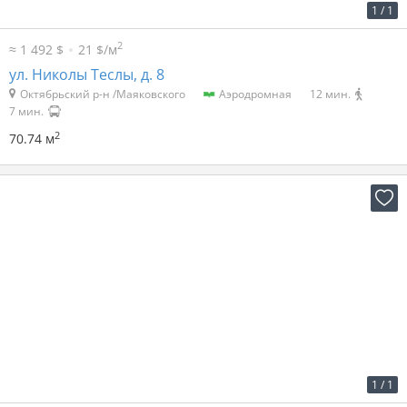
2
62 р. за м
4 385 р. в мес.
1
/
1
2
≈ 1 492 $
21 $/м
ул. Николы Теслы, д. 8
Октябрьский р-н /Маяковского
Аэродромная
12 мин.
7 мин.
2
70.74 м
2
41 р. за м
3 168 р. в мес.
1
/
1