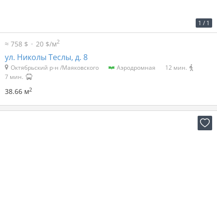
2
58 р. за м
2 228 р. в мес.
1
/
1
2
≈ 758 $
20 $/м
ул. Николы Теслы, д. 8
Октябрьский р-н /Маяковского
Аэродромная
12 мин.
7 мин.
2
38.66 м