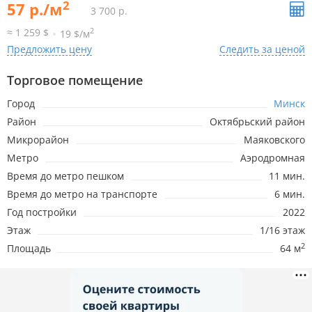
2
57 р./м
3 700 р.
2
≈ 1 259 $
19 $/м
Предложить цену
Следить за ценой
Торговое помещение
Город
Минск
Район
Октябрьский район
Микрорайон
Маяковского
Метро
Аэродромная
Время до метро пешком
11 мин.
Время до метро на транспорте
6 мин.
Год постройки
2022
Этаж
1/16 этаж
2
Площадь
64 м