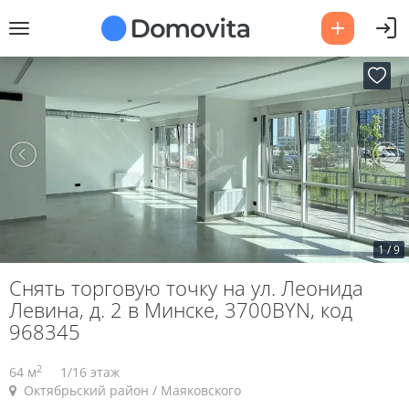
1
/
9
Снять торговую точку на ул. Леонида
Левина, д. 2 в Минске, 3700BYN, код
968345
2
64 м
1/16 этаж
Октябрьский район / Маяковского