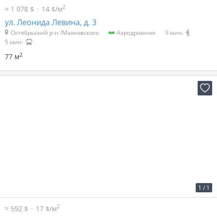
2
≈ 1 078 $
14 $/м
ул. Леонида Левина, д. 3
Октябрьский р-н /Маяковского
Аэродромная
9 мин.
5 мин.
2
77 м
2
51 р. за м
1 739 р. в мес.
1
/
1
2
≈ 592 $
17 $/м