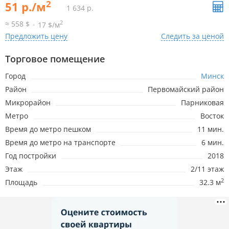
2
51 р./м
1 634 р.
2
≈ 558 $
17 $/м
Предложить цену
Следить за ценой
Торговое помещение
Город
Минск
Район
Первомайский район
Микрорайон
Парниковая
Метро
Восток
Время до метро пешком
11 мин.
Время до метро на транспорте
6 мин.
Год постройки
2018
Этаж
2/11 этаж
2
Площадь
32.3 м