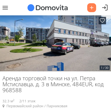
1
/
30
Аренда торговой точки на ул. Петра
Мстиславца, д. 3 в Минске, 484EUR, код
968588
2
32.3 м
2/11 этаж
Первомайский район / Парниковая