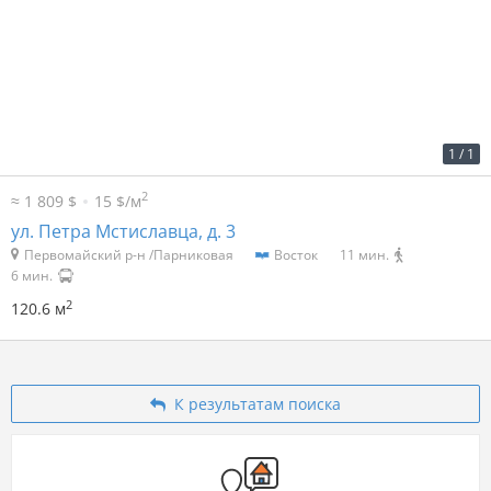
2
44 р. за м
5 294 р. в мес.
1
/
1
2
≈ 1 809 $
15 $/м
ул. Петра Мстиславца, д. 3
Первомайский р-н /Парниковая
Восток
11 мин.
6 мин.
2
120.6 м
К результатам поиска