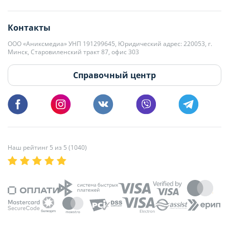
editor@domovita.by
+375 29 563-15-61 Кристина Филюта
Контакты
kb@domovita.by
+375 29 179-11-28 Владислав Гладченко
ООО «Аниксмедиа» УНП 191299645, Юридический адрес: 220053, г.
Мы принимаем звонки и отвечаем на письма в будние дни с 9:00 до
Минск, Старовиленский тракт 87, офис 303
18:00.
vg@domovita.by
Справочный центр
Пишите и звоните нам в будние дни с 8:00 до 20:00.
Наш рейтинг 5 из 5 (1040)