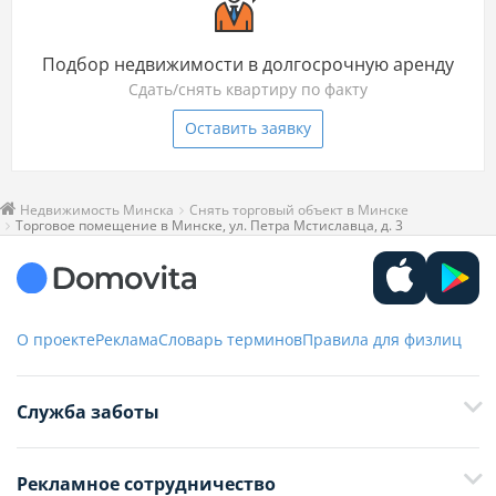
Подбор недвижимости в долгосрочную аренду
Сдать/снять квартиру по факту
Оставить заявку
Недвижимость Минска
Снять торговый объект в Минске
Торговое помещение в Минске, ул. Петра Мстиславца, д. 3
О проекте
Реклама
Словарь терминов
Правила для физлиц
Служба заботы
+375 29 376-13-70
Рекламное сотрудничество
+375 33 376-13-70