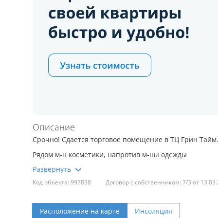
Описание
Срочно! Сдается торговое помещение в ТЦ Грин Тайм
Рядом м-н косметики, напротив м-ны одежды
Счетчик эл-ва установлен!
Код объекта: 997838
Договор с собственником: 7/3 от 13.03
Плитка, белые аккуратные стены.
Расположение на карте
Инсоляция