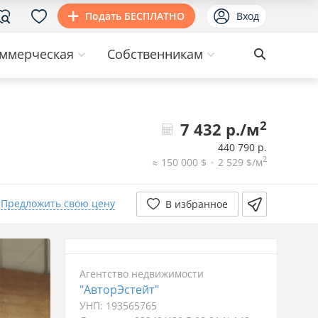
Подать БЕСПЛАТНО
Вход
ммерческая
Собственникам
2
7 432 р./м
440 790 р.
2
≈ 150 000 $
2 529 $/м
Предложить свою цену
В избранное
Агентство недвижимости
"АвторЭстейт"
УНП: 193565765