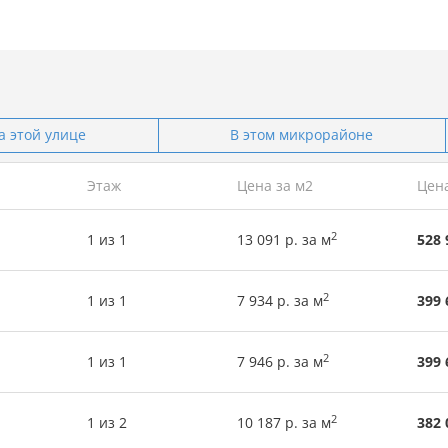
а этой улице
В этом микрорайоне
Этаж
Цена за м2
Цен
2
1 из 1
13 091 р. за м
528 
2
1 из 1
7 934 р. за м
399 
2
1 из 1
7 946 р. за м
399 
2
1 из 2
10 187 р. за м
382 