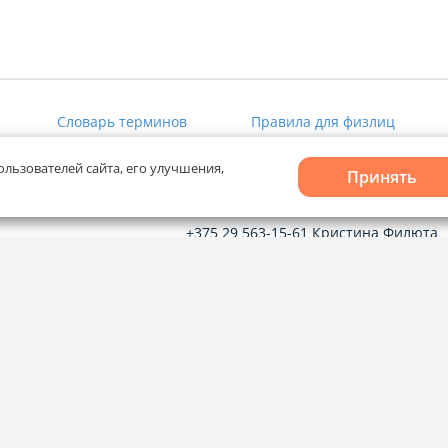
Словарь терминов
Правила для физлиц
ользователей сайта, его улучшения,
Принять
Рекламное сотрудничество
+375 29 563-15-61 Кристина Филюта
kb@domovita.by
+375 29 179-11-28 Владислав Гладчен
vg@domovita.by
твечаем на
до 18:00.
Пишите и звоните нам в будние дни с
8:00 до 20:00.