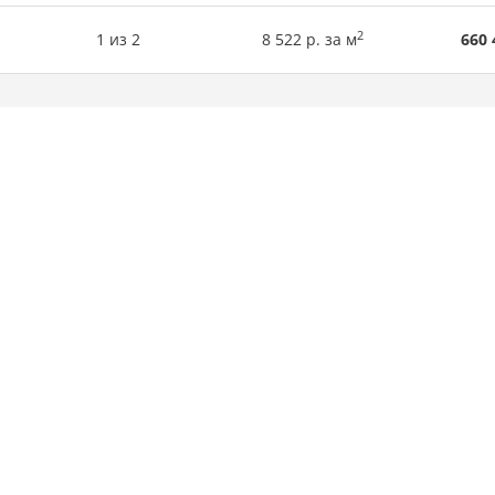
2
1 из 2
8 522 р. за м
660 