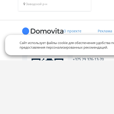
Заводской р-н
О проекте
Реклама
Сайт использует файлы cookie для обеспечения удобства п
предоставления персонализированных рекомендаций.
Служба заботы
+375 29 376-13-70
+375 33 376-13-70
editor@domovita.by
Мы принимаем звонки и о
письма в будние дни с 9:00 
Наведите камеру на
QR-код и скачайте
приложение
Наш рейтинг 5 из 5 (1040)