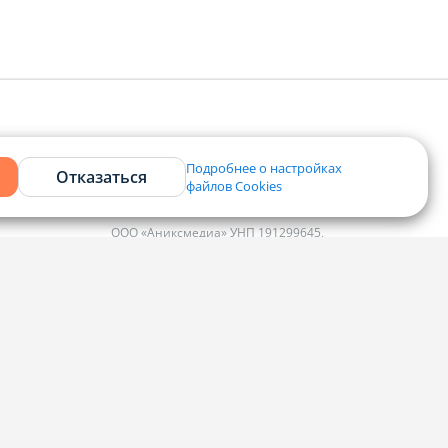
Подробнее о настройках
Отказаться
файлов Cookies
Контакты
ООО «Аниксмедиа» УНП 191299645,
Юридический адрес: 220053, г. Минск,
Старовиленский тракт 87, офис 303
ко
Справочный центр