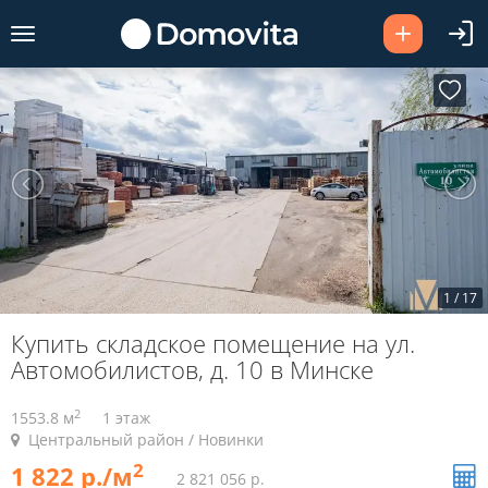
1
/
17
Купить складское помещение на ул.
Автомобилистов, д. 10 в Минске
2
1553.8 м
1 этаж
Центральный район / Новинки
2
1 822 р./м
2 821 056 р.