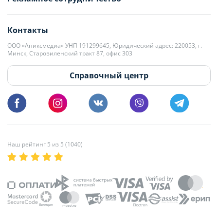
editor@domovita.by
+375 29 563-15-61 Кристина Филюта
Контакты
kb@domovita.by
+375 29 179-11-28 Владислав Гладченко
ООО «Аниксмедиа» УНП 191299645, Юридический адрес: 220053, г.
Мы принимаем звонки и отвечаем на письма в будние дни с 9:00 до
Минск, Старовиленский тракт 87, офис 303
18:00.
vg@domovita.by
Справочный центр
Пишите и звоните нам в будние дни с 8:00 до 20:00.
Наш рейтинг 5 из 5 (1040)