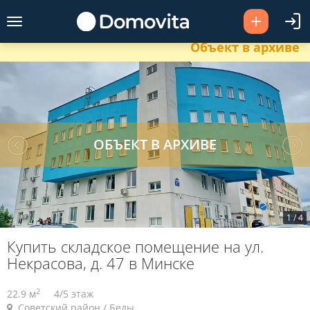
Объект в архиве
1
/
4
Купить складское помещение на ул.
Некрасова, д. 47 в Минске
2
22.9 м
4/5 этаж
Советский район / Беды