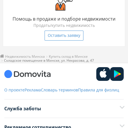
Помощь в продаже и подборе недвижимости
Продать/купить недвижимость
Оставить заявку
Недвижимость Минска
Купить склад в Минске
Складское помещение в Минске, ул. Некрасова, д. 47
О проекте
Реклама
Словарь терминов
Правила для физлиц
Служба заботы
+375 29 376-13-70
Рекламное сотрудничество
+375 33 376-13-70