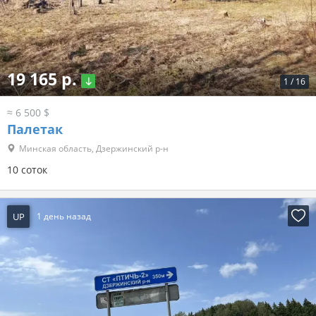
19 165 р.
1
/
16
≈ 6 500 $
Палетак
Минская область, Дзержинский р-н
10 соток
UP
1 день назад