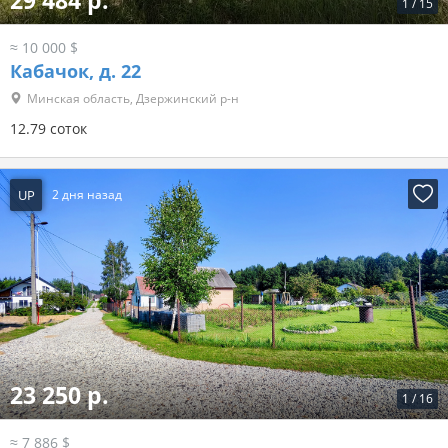
29 484 р.
1
/
15
≈ 10 000 $
Кабачок, д. 22
Минская область, Дзержинский р-н
12.79 соток
UP
2 дня назад
23 250 р.
1
/
16
≈ 7 886 $