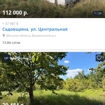
112 000 р.
1
/
24
≈ 37 987 $
Садовщина, ул. Центральная
Минская область, Дзержинский р-н
13.84 соток
UP
2 дня назад