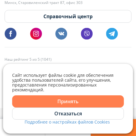
Минск, Старовиленский тракт 87, офис 303
18:00.
vg@domovita.by
Справочный центр
Пишите и звоните нам в будние дни с 8:00 до 20:00.
Наш рейтинг 5 из 5 (1041)
Сайт использует файлы cookie для обеспечения
удобства пользователей сайта, его улучшения,
предоставления персонализированных
рекомендаций.
Telegram
Viber
Принять
Telegram
Отказаться
Политика конфиденциальности,
Политика обработки файлов cookie
и
Выбор настроек Cookie
Подробнее о настройках файлов Cookies
Viber
© 2015 - 2026, Domovita.by. Копирование материалов допускается
только при наличии активной ссылки.
Мои фильтры
Избранное
Войти