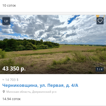
10 соток
UP
4 дня назад
43 350 р.
1
/
4
≈ 14 703 $
Черниковщина, ул. Первая, д. 4/А
Минская область, Дзержинский р-н
14.94 соток