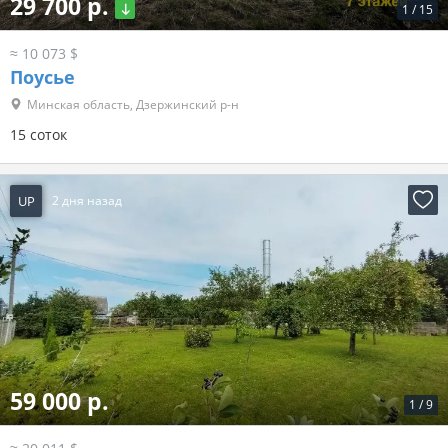
29 700 р.
1
/
15
≈ 10 073 $
Поусье
Минская область, Дзержинский р-н
15 соток
UP
2 дня назад
59 000 р.
1
/
9