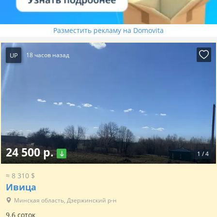
Разместить рекламу на Domovita
UP
18 часов назад
24 500 р.
1
/
4
≈ 8 310 $
Ивица
Минская область, Дзержинский р-н
9.6 соток