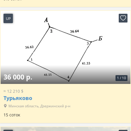
UP
18 часов назад
36 000 р.
1
/
10
≈ 12 210 $
Турьяково
Минская область, Дзержинский р-н
15 соток