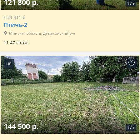
121 800 р.
1
/
9
≈ 41 311 $
Птичь-2
Минская область, Дзержинский р-н
11.47 соток
UP
18 часов назад
144 500 р.
1
/
3