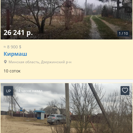
26 241 р.
1
/
10
≈ 8 900 $
Кирмаш
Минская область, Дзержинский р-н
10 соток
UP
14 часов назад