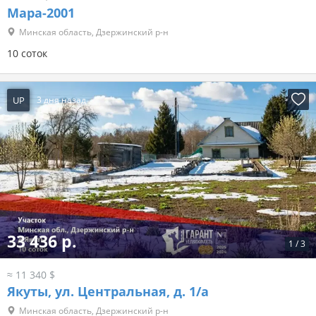
Мара-2001
Минская область, Дзержинский р-н
10 соток
UP
3 дня назад
33 436 р.
1
/
3
≈ 11 340 $
Якуты, ул. Центральная, д. 1/а
Минская область, Дзержинский р-н