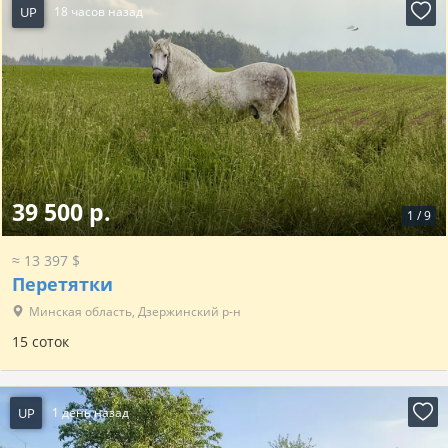
UP
18 часов назад
39 500 р.
1
/
9
≈ 13 397 $
Перетятки
Минская область, Дзержинский р-н
15 соток
UP
1 день назад