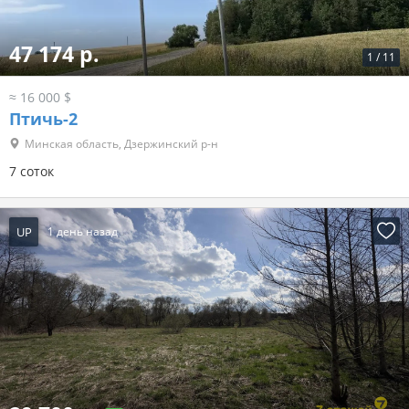
47 174 р.
1
/
11
≈ 16 000 $
Птичь-2
Минская область, Дзержинский р-н
7 соток
UP
1 день назад