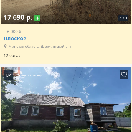
17 690 р.
1
/
3
≈ 6 000 $
Плоское
Минская область, Дзержинский р-н
12 соток
UP
15 часов назад