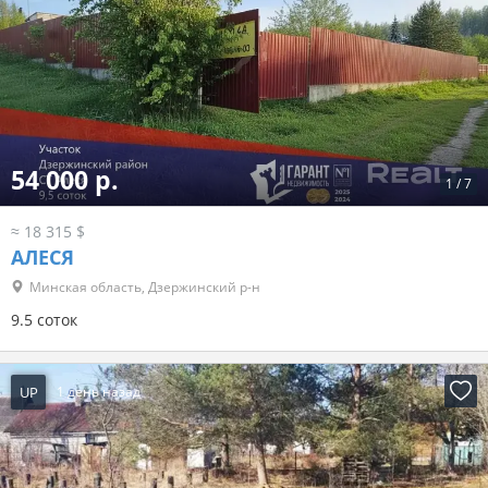
54 000 р.
1
/
7
≈ 18 315 $
АЛЕСЯ
Минская область, Дзержинский р-н
9.5 соток
UP
1 день назад