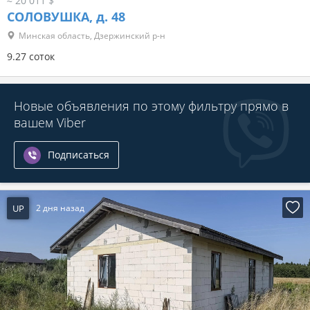
≈ 20 011 $
СОЛОВУШКА, д. 48
Минская область, Дзержинский р-н
9.27 соток
Новые объявления по этому фильтру прямо в
вашем Viber
Подписаться
UP
2 дня назад