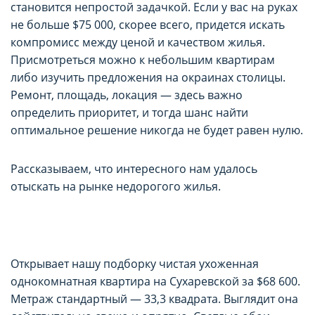
становится непростой задачкой. Если у вас на руках
параметров использования файлов cookie
параметров использования файлов cookie
не больше $75 000, скорее всего, придется искать
Вы можете ознакомиться с
Вы можете ознакомиться с
компромисс между ценой и качеством жилья.
Политикой обработки файлов cookie ООО
Политикой обработки файлов cookie ООО
Присмотреться можно к небольшим квартирам
"Аниксмедиа"
"Аниксмедиа"
либо изучить предложения на окраинах столицы.
Ремонт, площадь, локация — здесь важно
, а также со списком файлов cookie,
, а также со списком файлов cookie,
определить приоритет, и тогда шанс найти
содержащим их описание и сроки
содержащим их описание и сроки
оптимальное решение никогда не будет равен нулю.
хранения.
хранения.
Рассказываем, что интересного нам удалось
Технические/функциональные
Технические/функциональные
отыскать на рынке недорогого жилья.
(обязательные) cookie-файлы
(обязательные) cookie-файлы
Данный тип cookie-файлов требуется для
Данный тип cookie-файлов требуется для
обеспечения функционирования Сайта, в том
обеспечения функционирования Сайта, в том
числе корректного использования
числе корректного использования
Открывает нашу подборку чистая ухоженная
предлагаемых на нем возможностей и услуг, и
предлагаемых на нем возможностей и услуг, и
однокомнатная квартира на Сухаревской за $68 600.
не подлежит отключению. Эти сookie-файлы не
не подлежит отключению. Эти сookie-файлы не
Метраж стандартный — 33,3 квадрата. Выглядит она
сохраняют какую-либо информацию о
сохраняют какую-либо информацию о