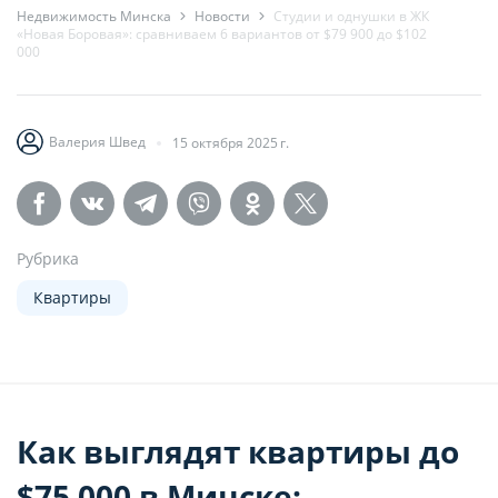
Недвижимость Минска
Новости
Студии и однушки в ЖК
«Новая Боровая»: сравниваем 6 вариантов от $79 900 до $102
000
Валерия Швед
15 октября 2025 г.
НАСТРОЙТЕ ПАРАМЕТРЫ
НАСТРОЙТЕ ПАРАМЕТРЫ
Рубрика
ИСПОЛЬЗОВАНИЯ ФАЙЛОВ
ИСПОЛЬЗОВАНИЯ ФАЙЛОВ
Квартиры
COOKIE
COOKIE
Вы можете настроить использование
Вы можете настроить использование
каждого типа файлов cookie, за
каждого типа файлов cookie, за
Как выглядят квартиры до
исключением типа «технические/
исключением типа «технические/
$75 000 в Минске: