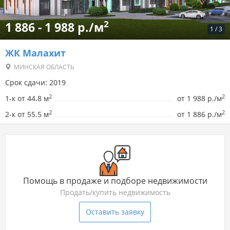
2
1 886 - 1 988 р./м
1
/
3
ЖК Малахит
МИНСКАЯ ОБЛАСТЬ
Срок сдачи: 2019
2
2
1-к от 44.8 м
от
1 988 р./м
2
2
2-к от 55.5 м
от
1 886 р./м
Помощь в продаже и подборе недвижимости
Продать/купить недвижимость
Оставить заявку