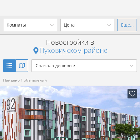
Комнаты
Цена
Еще...
Ваш город -
district Пуховичский
район
?
Новостройки в
1-комн.
2-комн.
3-комн.
4+
от
до
Пуховичском районе
Да
Выбрать город
Показать 1 объявление
2
р. за м
Сначала дешёвые
Найдено 1 объявлений
Показать 1 объявление